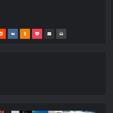
erest
Reddit
VKontakte
Odnoklassniki
Pocket
E-Posta ile paylaş
Yazdır