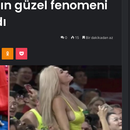
ın güzel fenomeni
ı
0
15
Bir dakikadan az
VKontakte
Odnoklassniki
Pocket