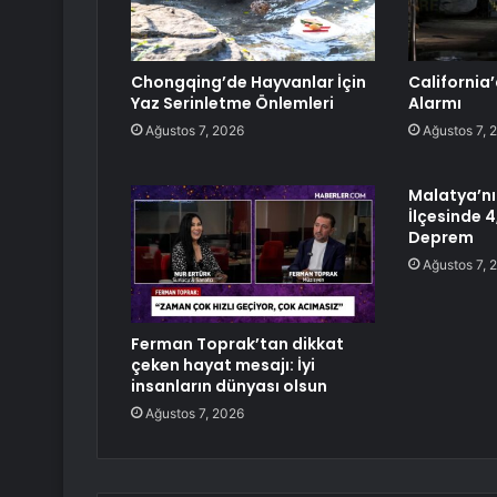
Chongqing’de Hayvanlar İçin
California’
Yaz Serinletme Önlemleri
Alarmı
Ağustos 7, 2026
Ağustos 7, 
Malatya’n
İlçesinde 
Deprem
Ağustos 7, 
Ferman Toprak’tan dikkat
çeken hayat mesajı: İyi
insanların dünyası olsun
Ağustos 7, 2026