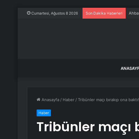
Ahbap
Cumartesi, Ağustos 8 2026
Son Dakika Haberleri
ANASAY
Anasayfa
/
Haber
/
Tribünler maçı bırakıp ona bakt
Haber
Tribünler maçı 