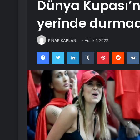
Dünya Kupası’n
yerinde durmad
PINAR KAPLAN
Aralık 1, 2022
Facebook
Twitter
LinkedIn
Tumblr
Pinterest
Reddit