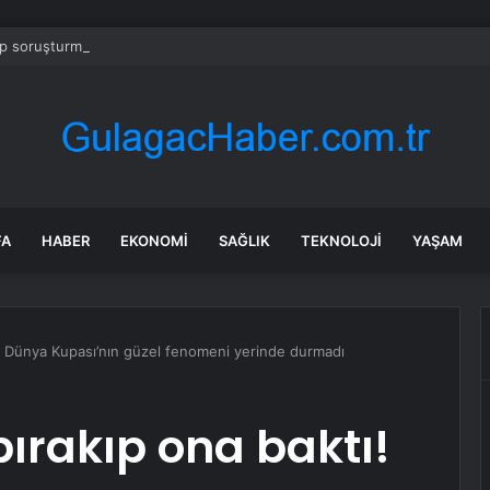
 soruşturmasında iş insanı Hüseyin Başaran’a tutuklama talebi
FA
HABER
EKONOMI
SAĞLIK
TEKNOLOJI
YAŞAM
ı! Dünya Kupası’nın güzel fenomeni yerinde durmadı
bırakıp ona baktı!