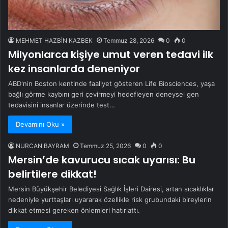
MEHMET HAZBİN KAZBEK
Temmuz 28, 2026
0
0
Milyonlarca kişiye umut veren tedavi ilk
kez insanlarda deneniyor
ABD'nin Boston kentinde faaliyet gösteren Life Biosciences, yaşa
bağlı görme kaybını geri çevirmeyi hedefleyen deneysel gen
tedavisini insanlar üzerinde test…
Devamını Oku »
NURCAN BAYRAM
Temmuz 25, 2026
0
0
Mersin’de kavurucu sıcak uyarısı: Bu
belirtilere dikkat!
Mersin Büyükşehir Belediyesi Sağlık İşleri Dairesi, artan sıcaklıklar
nedeniyle yurttaşları uyararak özellikle risk grubundaki bireylerin
dikkat etmesi gereken önlemleri hatırlattı.