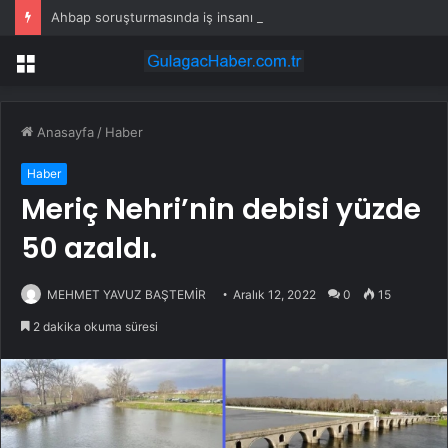
Ahbap soruşturmasında iş insanı Hüseyin Başaran’a tutuklama talebi
Menü
Anasayfa
/
Haber
Haber
Meriç Nehri’nin debisi yüzde
50 azaldı.
MEHMET YAVUZ BAŞTEMİR
Aralık 12, 2022
0
15
2 dakika okuma süresi