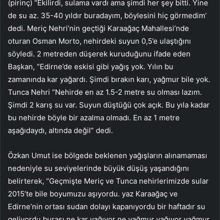
(pirinç) “Ekilirdi, sulama vardı ama şimdi her şey bitti. Yine
de su az. 35-40 yıldır buradayım, böylesini hiç görmedim’
dedi. Meriç Nehri’nin geçtiği Karaağaç Mahallesi’nde
oturan Osman Morto, nehirdeki suyun 0,5’e ulaştığını
söyledi. 2 metreden düşerek kuruduğunu ifade eden
Başkan, “Edirne’de eskisi gibi yağış yok. Yılın bu
zamanında kar yağardı. Şimdi bırakın karı, yağmur bile yok.
Tunca Nehri “Nehirde en az 1.5-2 metre su olması lazım.
Şimdi 2 karış su var. Suyun düştüğü çok açık. Bu yıla kadar
bu nehirde böyle bir azalma olmadı. En az 1 metre
aşağıdaydı, altında değil” dedi.
Özkan Umut ise bölgede beklenen yağışların alınamaması
nedeniyle su seviyelerinde büyük düşüş yaşandığını
belirterek, “Geçmişte Meriç ve Tunca nehirlerimizde sular
2015’te bile boyumuzu aşıyordu. yaz Karaağaç ve
Edirne’nin ortası sudan dolayı kapanıyordu bir haftadır su
geliyordu burası ne kar yağıyor ne yağmur yağıyor yağmur