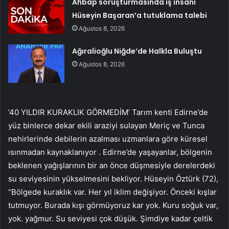
Ahbap soruşturmasında iş insanı
Hüseyin Başaran’a tutuklama talebi
Ağustos 8, 2026
Ağıralioğlu Niğde’de Halkla Buluştu
Ağustos 8, 2026
’40 YILDIR KURAKLIK GÖRMEDİM’ Tarım kenti Edirne’de
yüz binlerce dekar ekili araziyi sulayan Meriç ve Tunca
nehirlerinde debilerin azalması uzmanlara göre küresel
ısınmadan kaynaklanıyor . Edirne’de yaşayanlar, bölgenin
beklenen yağışlarının bir an önce düşmesiyle derelerdeki
su seviyesinin yükselmesini bekliyor. Hüseyin Öztürk (72),
“Bölgede kuraklık var. Her yıl iklim değişiyor. Önceki kışlar
tutmuyor. Burada kışı görmüyoruz kar yok. Kuru soğuk var,
yok. yağmur. Su seviyesi çok düşük. Şimdiye kadar çeltik