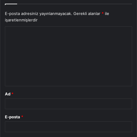
E-posta adresiniz yayınlanmayacak.
Gerekli alanlar
*
ile
işaretlenmişlerdir
Y
o
r
u
m
*
Ad
*
E-posta
*