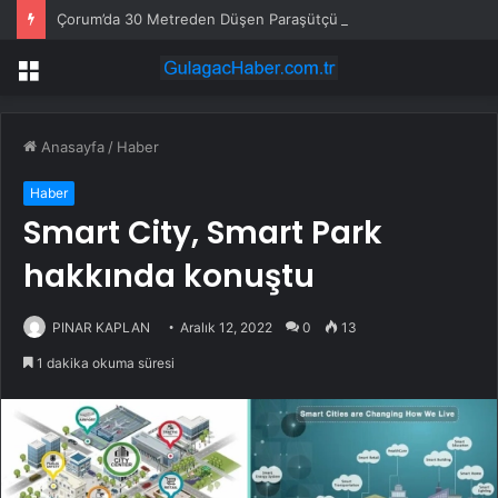
Çorum’da 30 Metreden Düşen Paraşütçü Hayatını Kaybetti
Menü
Anasayfa
/
Haber
Haber
Smart City, Smart Park
hakkında konuştu
PINAR KAPLAN
Aralık 12, 2022
0
13
1 dakika okuma süresi