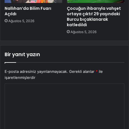
Nallıhan’da Bilim Fuarı
Çocuğun ihbarıyla vahşet
Açıldı
ortaya çıktı! 29 yaşındaki
Burcu bıçaklanarak
Ağustos 5, 2026
katledildi
Ağustos 5, 2026
Bir yanıt yazın
E-posta adresiniz yayınlanmayacak.
Gerekli alanlar
*
ile
işaretlenmişlerdir
Y
o
r
u
m