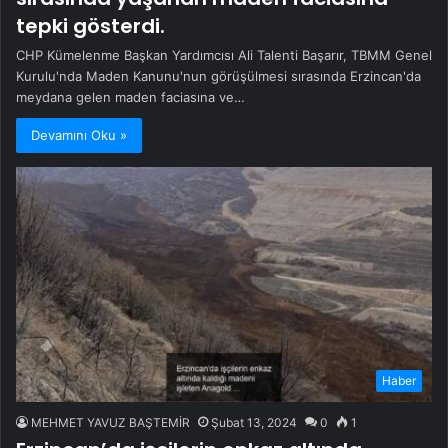
tepki gösterdi.
CHP Kümelenme Başkan Yardımcısı Ali Talenti Başarır, TBMM Genel
Kurulu'nda Maden Kanunu'nun görüşülmesi sırasında Erzincan'da
meydana gelen maden faciasına ve…
Devamını Oku »
Haber
MEHMET YAVUZ BAŞTEMİR
Şubat 13, 2024
0
1