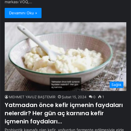
markası VOQ,…
Devamını Oku »
Sağlık
MEHMET YAVUZ BAŞTEMİR
Şubat 15, 2024
0
1
Yatmadan önce kefir içmenin faydaları
nelerdir? Her gün aç karnına kefir
içmenin faydaları…
Probiyotik kaynağı olan kefir, yoğurdun fermente edilmesiyle elde