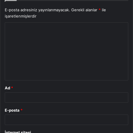
E-posta adresiniz yayınlanmayacak.
Gerekli alanlar
*
ile
işaretlenmişlerdir
Y
o
r
u
m
*
Ad
*
E-posta
*
İnternet sitesi