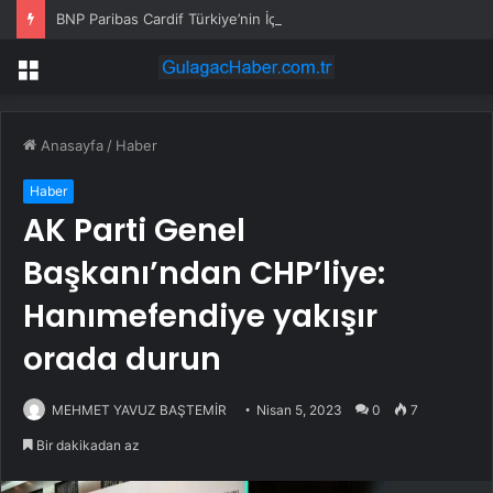
BNP Paribas Cardif Türkiye’nin İç Denetim Direktörü Mustafa Güneş oldu
Menü
Anasayfa
/
Haber
Haber
AK Parti Genel
Başkanı’ndan CHP’liye:
Hanımefendiye yakışır
orada durun
MEHMET YAVUZ BAŞTEMİR
Nisan 5, 2023
0
7
Bir dakikadan az