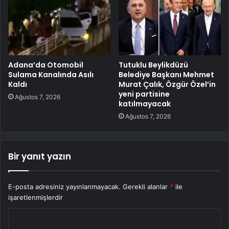
Adana’da Otomobil
Tutuklu Beylikdüzü
Sulama Kanalında Asılı
Belediye Başkanı Mehmet
Kaldı
Murat Çalık, Özgür Özel’in
yeni partisine
Ağustos 7, 2026
katılmayacak
Ağustos 7, 2026
Bir yanıt yazın
E-posta adresiniz yayınlanmayacak.
Gerekli alanlar
*
ile
işaretlenmişlerdir
Y