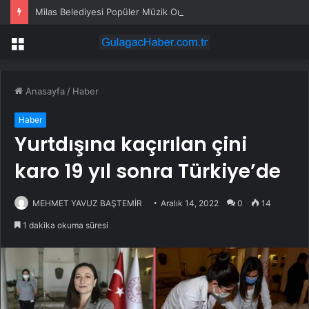
Milas Belediyesi Popüler Müzik Orkestrası ‘Mylasa Band’ Ören’de Unutulmaz Bir Konser Verdi
Menü
Anasayfa
/
Haber
Haber
Yurtdışına kaçırılan çini
karo 19 yıl sonra Türkiye’de
MEHMET YAVUZ BAŞTEMİR
Aralık 14, 2022
0
14
1 dakika okuma süresi