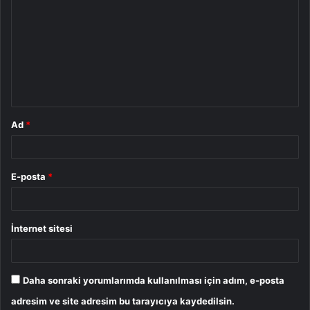
o
r
u
m
*
Ad
*
E-posta
*
İnternet sitesi
Daha sonraki yorumlarımda kullanılması için adım, e-posta
adresim ve site adresim bu tarayıcıya kaydedilsin.