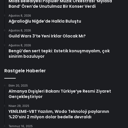
Milas Belediyesi Popüler Müzik Orkestrası ‘Mylasa
Band’ Ören’de Unutulmaz Bir Konser Verdi
Ağustos 8, 2026
Ağıralioğlu Niğde’de Halkla Buluştu
Ağustos 8, 2026
Guild Wars 3’te Yeni Irklar Olacak Mı?
Ağustos 8, 2026
Bengü’den sert tepki: Estetik konuşmayalım, çok
sinirim bozuluyor
Rastgele Haberler
Ekim 20, 2025
Almanya Dışişleri Bakanı Türkiye’ye Resmi Ziyaret
Gerçekleştiriyor
Nisan 29, 2025
YENİLEME-VBT Yazılım, Wodo Teknoloji paylarının
%20’sini 2 milyon dolar bedelle devraldı
Temmuz 16, 2025