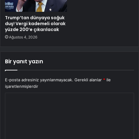
Trump’tan dünyaya soğuk
duş! Vergi kademeli olarak
yüzde 200’e çıkarılacak
Ağustos 4, 2026
Bir yanıt yazın
E-posta adresiniz yayınlanmayacak.
Gerekli alanlar
*
ile
işaretlenmişlerdir
Y
o
r
u
m