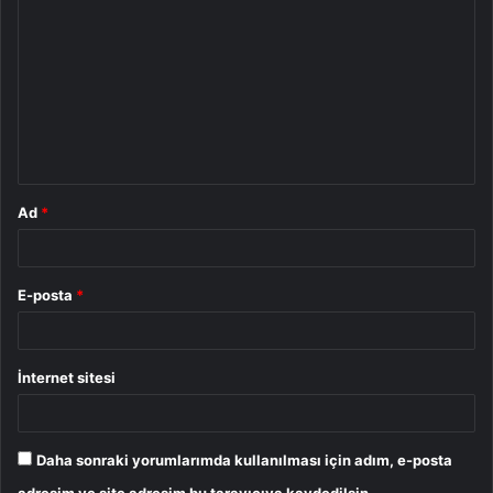
o
r
u
m
*
Ad
*
E-posta
*
İnternet sitesi
Daha sonraki yorumlarımda kullanılması için adım, e-posta
adresim ve site adresim bu tarayıcıya kaydedilsin.