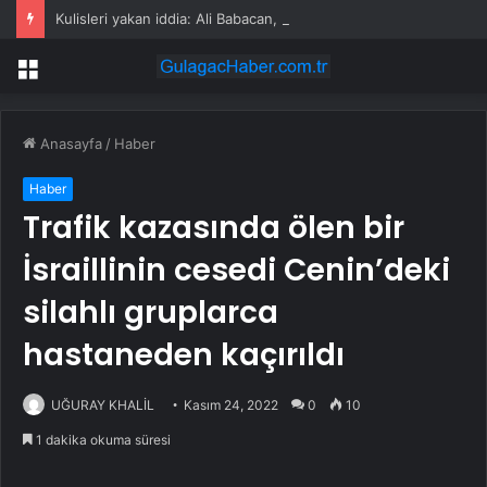
Kulisleri yakan iddia: Ali Babacan, Kılıçdaroğlu’nu arayıp tebrik etti
Menü
Anasayfa
/
Haber
Haber
Trafik kazasında ölen bir
İsraillinin cesedi Cenin’deki
silahlı gruplarca
hastaneden kaçırıldı
UĞURAY KHALİL
Kasım 24, 2022
0
10
1 dakika okuma süresi