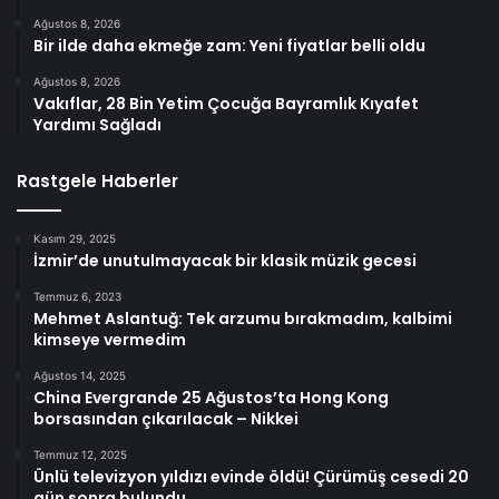
Ağustos 8, 2026
Bir ilde daha ekmeğe zam: Yeni fiyatlar belli oldu
Ağustos 8, 2026
Vakıflar, 28 Bin Yetim Çocuğa Bayramlık Kıyafet
Yardımı Sağladı
Rastgele Haberler
Kasım 29, 2025
İzmir’de unutulmayacak bir klasik müzik gecesi
Temmuz 6, 2023
Mehmet Aslantuğ: Tek arzumu bırakmadım, kalbimi
kimseye vermedim
Ağustos 14, 2025
China Evergrande 25 Ağustos’ta Hong Kong
borsasından çıkarılacak – Nikkei
Temmuz 12, 2025
Ünlü televizyon yıldızı evinde öldü! Çürümüş cesedi 20
gün sonra bulundu