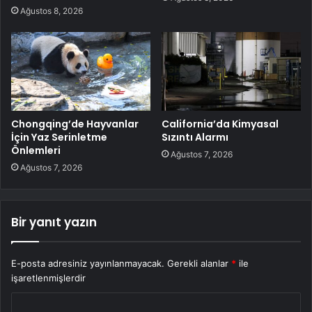
Ağustos 8, 2026
Chongqing’de Hayvanlar
California’da Kimyasal
İçin Yaz Serinletme
Sızıntı Alarmı
Önlemleri
Ağustos 7, 2026
Ağustos 7, 2026
Bir yanıt yazın
E-posta adresiniz yayınlanmayacak.
Gerekli alanlar
*
ile
işaretlenmişlerdir
Y