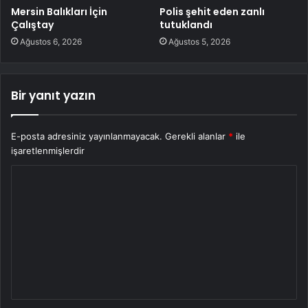
Mersin Balıkları İçin
Polis şehit eden zanlı
Çalıştay
tutuklandı
Ağustos 6, 2026
Ağustos 5, 2026
Bir yanıt yazın
E-posta adresiniz yayınlanmayacak.
Gerekli alanlar
*
ile
işaretlenmişlerdir
Y
o
r
u
m
*