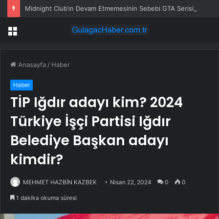
Midnight Club’ın Devam Etmemesinin Sebebi GTA Serisiymiş!
Menü
Anasayfa
/
Haber
Haber
TİP Iğdır adayı kim? 2024
Türkiye İşçi Partisi Iğdır
Belediye Başkan adayı
kimdir?
MEHMET HAZBİN KAZBEK
Nisan 22, 2024
0
0
1 dakika okuma süresi