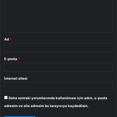
r
u
m
*
Ad
*
E-posta
*
İnternet sitesi
Daha sonraki yorumlarımda kullanılması için adım, e-posta
adresim ve site adresim bu tarayıcıya kaydedilsin.