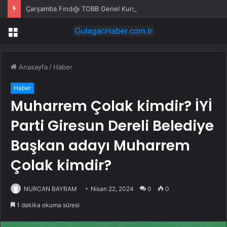
Çarşamba Fındığı TOBB Genel Kurulu’nda İlgi Gördü
Menü
Anasayfa
/
Haber
Haber
Muharrem Çolak kimdir? İYİ
Parti Giresun Dereli Belediye
Başkan adayı Muharrem
Çolak kimdir?
NURCAN BAYRAM
Nisan 22, 2024
0
0
1 dakika okuma süresi