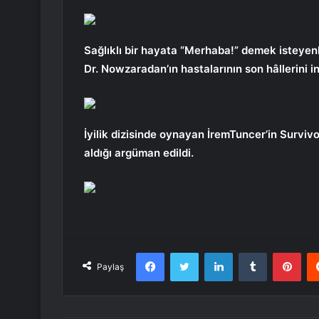
Sağlıklı bir hayata “Merhaba!” demek isteyenl
Dr. Nowzaradan’ın hastalarının son hâllerini in
İyilik dizisinde oynayan İremTuncer’in Survi
aldığı argüman edildi.
Facebook
Twitter
LinkedIn
Tumblr
Pint
Paylaş