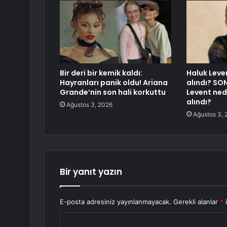
Bir deri bir kemik kaldı:
Haluk Leve
Hayranları panik oldu! Ariana
alındı? SO
Grande’nin son hali korkuttu
Levent ned
alındı?
Ağustos 3, 2026
Ağustos 3, 
Bir yanıt yazın
E-posta adresiniz yayınlanmayacak.
Gerekli alanlar
*
i
Y