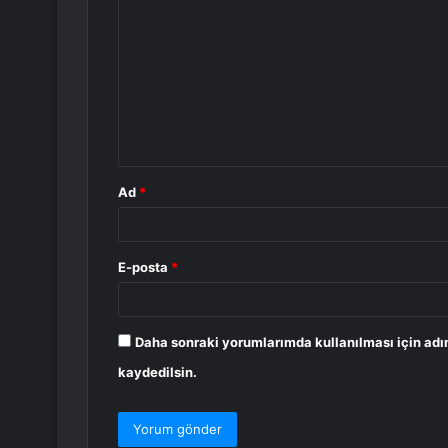
o
r
u
m
*
Ad
*
E-posta
*
Daha sonraki yorumlarımda kullanılması için adı
kaydedilsin.