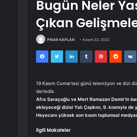
Bugün Neler Ya
Çıkan Gelişmele
PINAR KAPLAN
Kasım 23, 2022
Facebook
Twitter
LinkedIn
Tumblr
Pinterest
Reddit
19 Kasım Cumartesi günü televizyon ve dizi dü
derledik.
Afra Saraçoğlu ve Mert Ramazan Demir’in başr
ekleyeceği dizisi Yalı Çapkını, 9. kısmıyla de 
Heyecanı yüksek son kısım toplumsal medya
İlgili Makaleler