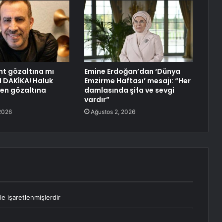
nt gözaltına mı
Emine Erdoğan’dan ‘Dünya
N DAKİKA! Haluk
Emzirme Haftası’ mesajı: “Her
en gözaltına
damlasında şifa ve sevgi
vardır”
2026
Ağustos 2, 2026
le işaretlenmişlerdir