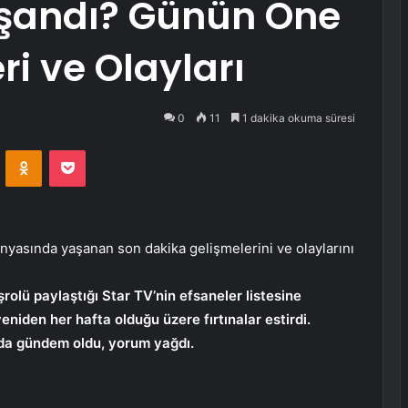
şandı? Günün Öne
ri ve Olayları
0
11
1 dakika okuma süresi
VKontakte
Odnoklassniki
Pocket
nyasında yaşanan son dakika gelişmelerini ve olaylarını
olü paylaştığı Star TV’nin efsaneler listesine
yeniden her hafta olduğu üzere fırtınalar estirdi.
da gündem oldu, yorum yağdı.