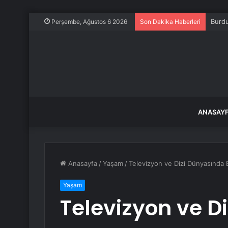
Burdu
Perşembe, Ağustos 6 2026
Son Dakika Haberleri
ANASAY
Anasayfa
/
Yaşam
/
Televizyon ve Dizi Dünyasında 
Yaşam
Televizyon ve D