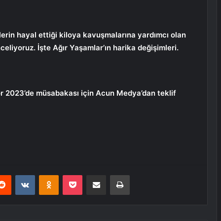
erin hayal ettiği kiloya kavuşmalarına yardımcı olan
celiyoruz. İşte Ağır Yaşamlar’ın harika değişimleri.
vor 2023’de müsabakası için Acun Medya’dan teklif
erest
Reddit
VKontakte
Odnoklassniki
Pocket
E-Posta ile paylaş
Yazdır