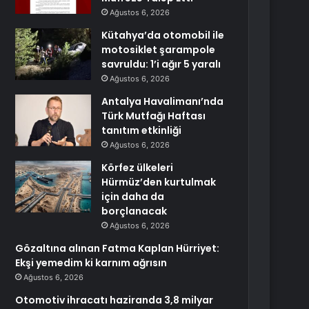
Ağustos 6, 2026
Kütahya’da otomobil ile
motosiklet şarampole
savruldu: 1’i ağır 5 yaralı
Ağustos 6, 2026
Antalya Havalimanı’nda
Türk Mutfağı Haftası
tanıtım etkinliği
Ağustos 6, 2026
Körfez ülkeleri
Hürmüz’den kurtulmak
için daha da
borçlanacak
Ağustos 6, 2026
Gözaltına alınan Fatma Kaplan Hürriyet:
Ekşi yemedim ki karnım ağrısın
Ağustos 6, 2026
Otomotiv ihracatı haziranda 3,8 milyar