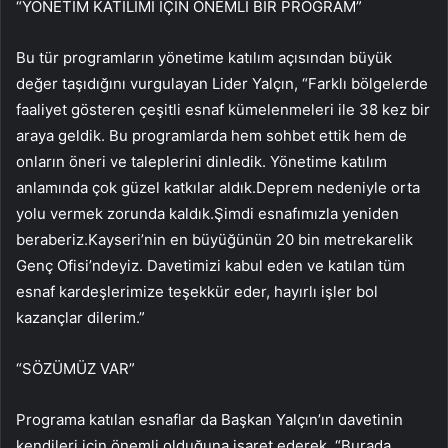
“YÖNETİM KATILIMI İÇİN ÖNEMLİ BİR PROGRAM”
Bu tür programların yönetime katılım açısından büyük
değer taşıdığını vurgulayan Lider Yalçın, “Farklı bölgelerde
faaliyet gösteren çeşitli esnaf kümelenmeleri ile 38 kez bir
araya geldik. Bu programlarda hem sohbet ettik hem de
onların öneri ve taleplerini dinledik. Yönetime katılım
anlamında çok güzel katkılar aldık.Deprem nedeniyle orta
yolu vermek zorunda kaldık.Şimdi esnafımızla yeniden
beraberiz.Kayseri’nin en büyüğünün 20 bin metrekarelik
Genç Ofisi’ndeyiz. Davetimizi kabul eden ve katılan tüm
esnaf kardeşlerimize teşekkür eder, hayırlı işler bol
kazançlar dilerim.”
“SÖZÜMÜZ VAR”
Programa katılan esnaflar da Başkan Yalçın’ın davetinin
kendileri için önemli olduğuna işaret ederek, “Burada