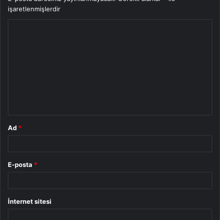
işaretlenmişlerdir
Y
o
r
u
m
*
Ad
*
E-posta
*
İnternet sitesi