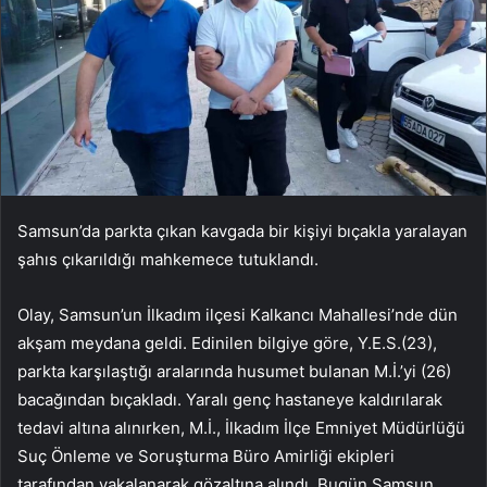
Samsun’da parkta çıkan kavgada bir kişiyi bıçakla yaralayan
şahıs çıkarıldığı mahkemece tutuklandı.
Olay, Samsun’un İlkadım ilçesi Kalkancı Mahallesi’nde dün
akşam meydana geldi. Edinilen bilgiye göre, Y.E.S.(23),
parkta karşılaştığı aralarında husumet bulanan M.İ.’yi (26)
bacağından bıçakladı. Yaralı genç hastaneye kaldırılarak
tedavi altına alınırken, M.İ., İlkadım İlçe Emniyet Müdürlüğü
Suç Önleme ve Soruşturma Büro Amirliği ekipleri
tarafından yakalanarak gözaltına alındı. Bugün Samsun