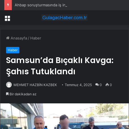
Ahbap soruşturmasında iş insanı Hüseyin Başaran’a tutuklama talebi
Menü
Anasayfa
/
Haber
Haber
Samsun’da Bıçaklı Kavga:
Şahıs Tutuklandı
MEHMET HAZBİN KAZBEK
Temmuz 4, 2025
0
0
Bir dakikadan az