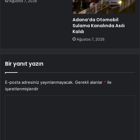
Ağustos 7, 2026
Adana’da Otomobil
Sulama Kanalında Asılı
Kaldı
Ağustos 7, 2026
Bir yanıt yazın
E-posta adresiniz yayınlanmayacak.
Gerekli alanlar
*
ile
işaretlenmişlerdir
Y
o
r
u
m