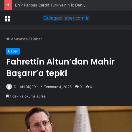
BNP Paribas Cardif Türkiye’nin İç Denetim Direktörü Mustafa Güneş oldu
Menü
Anasayfa
/
Haber
Haber
Fahrettin Altun’dan Mahir
Başarır’a tepki
DİLAN BİÇER
Temmuz 4, 2025
0
0
1 dakika okuma süresi