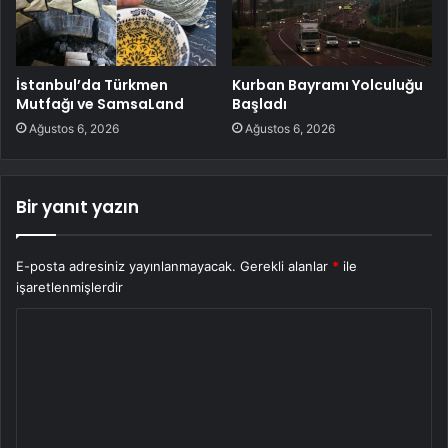
İstanbul’da Türkmen
Kurban Bayramı Yolculuğu
Mutfağı ve SamsaLand
Başladı
Ağustos 6, 2026
Ağustos 6, 2026
Bir yanıt yazın
E-posta adresiniz yayınlanmayacak.
Gerekli alanlar
*
ile
işaretlenmişlerdir
Y
o
r
u
m