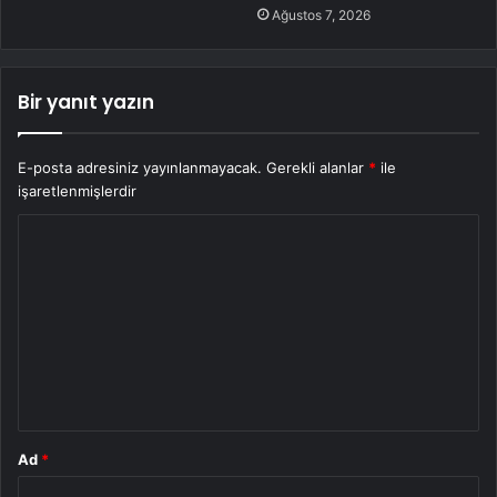
Ağustos 7, 2026
Bir yanıt yazın
E-posta adresiniz yayınlanmayacak.
Gerekli alanlar
*
ile
işaretlenmişlerdir
Y
o
r
u
m
*
Ad
*