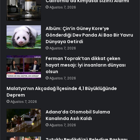
California’da Kimyasal Sızıntı Alarmı
Ağustos 7, 2026
Albüm: Çin’in Güney Kore’ye
Gönderdiği Dev Panda Ai Bao Bir Yavru
Dünyaya Getirdi
Ağustos 7, 2026
Ferman Toprak’tan dikkat çeken
hayat mesajı: İyi insanların dünyası
olsun
Ağustos 7, 2026
Malatya’nın Akçadağ İlçesinde 4,1 Büyüklüğünde
Deprem
Ağustos 7, 2026
Adana’da Otomobil Sulama
Kanalında Asılı Kaldı
Ağustos 7, 2026
Tutuklu Beylikdüzü Belediye Başkanı