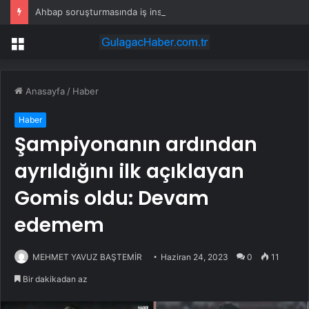
Ahbap soruşturmasında iş insanı Hüseyin Başaran’a tutuklama talebi
Menü
Anasayfa
/
Haber
Haber
Şampiyonanın ardından
ayrıldığını ilk açıklayan
Gomis oldu: Devam
edemem
MEHMET YAVUZ BAŞTEMİR
Haziran 24, 2023
0
11
Bir dakikadan az