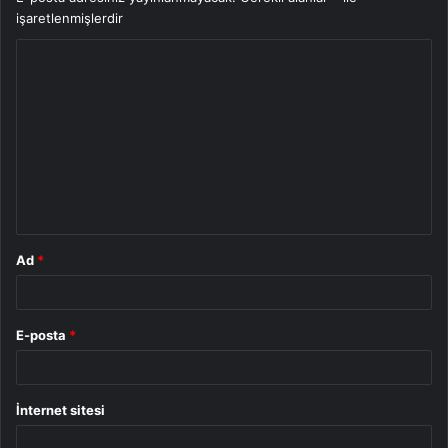
işaretlenmişlerdir
Y
o
r
u
m
*
Ad
*
E-posta
*
İnternet sitesi