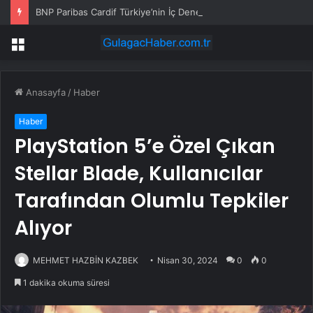
BNP Paribas Cardif Türkiye’nin İç Denetim Direktörü Mustafa Güneş oldu
Menü
Anasayfa
/
Haber
Haber
PlayStation 5’e Özel Çıkan
Stellar Blade, Kullanıcılar
Tarafından Olumlu Tepkiler
Alıyor
MEHMET HAZBİN KAZBEK
Nisan 30, 2024
0
0
1 dakika okuma süresi