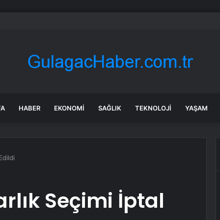
yakan iddia: Ali Babacan, Kılıçdaroğlu’nu arayıp tebrik etti
FA
HABER
EKONOMI
SAĞLIK
TEKNOLOJI
YAŞAM
Edildi
lık Seçimi İptal