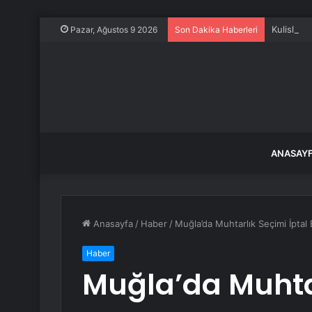
Kulisleri 
Pazar, Ağustos 9 2026
Son Dakika Haberleri
ANASAY
Anasayfa
/
Haber
/
Muğla’da Muhtarlık Seçimi İptal 
Haber
Muğla’da Muhtar