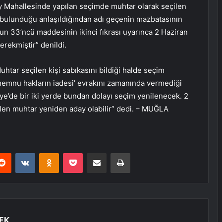
öy Mahallesinde yapılan seçimde muhtar olarak seçilen
bulunduğu anlaşıldığından adı geçenin mazbatasının
’un 33’ncü maddesinin ikinci fıkrası uyarınca 2 Haziran
rekmiştir” denildi.
htar seçilen kişi sabıkasını bildiği halde seçim
mnu hakların iadesi’ evrakını zamanında vermediği
iye’de bir iki yerde bundan dolayı seçim yenilenecek. 2
len muhtar yeniden aday olabilir” dedi. – MUĞLA
erest
Reddit
VKontakte
Odnoklassniki
Pocket
E-Posta ile paylaş
Yazdır
EK