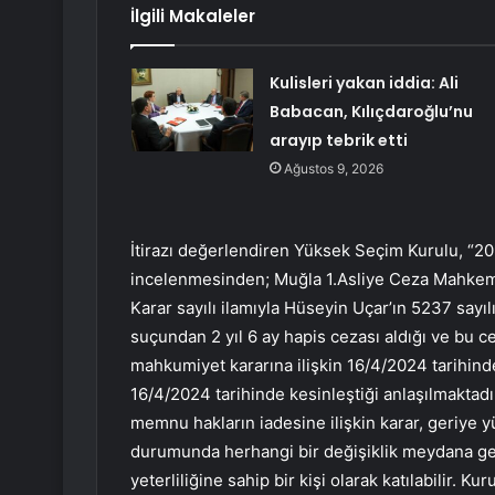
İlgili Makaleler
Kulisleri yakan iddia: Ali
Babacan, Kılıçdaroğlu’nu
arayıp tebrik etti
Ağustos 9, 2026
İtirazı değerlendiren Yüksek Seçim Kurulu, “2024
incelenmesinden; Muğla 1.Asliye Ceza Mahkeme
Karar sayılı ilamıyla Hüseyin Uçar’ın 5237 sayı
suçundan 2 yıl 6 ay hapis cezası aldığı ve bu c
mahkumiyet kararına ilişkin 16/4/2024 tarihind
16/4/2024 tarihinde kesinleştiği anlaşılmaktad
memnu hakların iadesine ilişkin karar, geriye 
durumunda herhangi bir değişiklik meydana get
yeterliliğine sahip bir kişi olarak katılabilir.