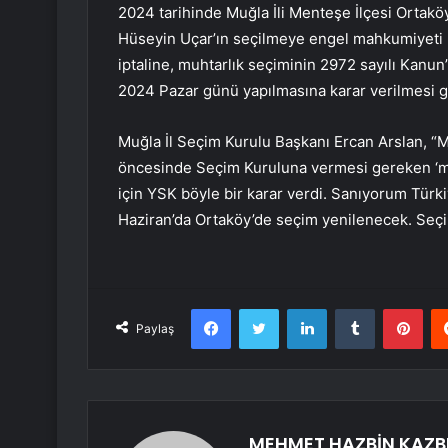
2024 tarihinde Muğla İli Menteşe İlçesi Ortak
Hüseyin Uçar’ın seçilmeye engel mahkumiyeti 
iptaline, muhtarlık seçiminin 2972 sayılı Kanun
2024 Pazar günü yapılmasına karar verilmesi ge
Muğla İl Seçim Kurulu Başkanı Ercan Arslan, “Mu
öncesinde Seçim Kuruluna vermesi gereken ‘me
için YSK böyle bir karar verdi. Sanıyorum Türk
Haziran’da Ortaköy’de seçim yenilenecek. Seçi
Facebook
Twitter
LinkedIn
Tumblr
Pint
Paylaş
MEHMET HAZBİN KAZB