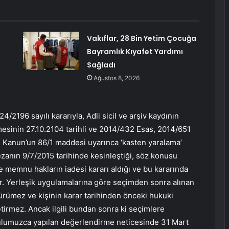
Vakıflar, 28 Bin Yetim Çocuğa
Bayramlık Kıyafet Yardımı
Sağladı
Ağustos 8, 2026
/2196 sayılı kararıyla, Adli sicil ve arşiv kaydının
sinin 27.10.2104 tarihli ve 2014/432 Esas, 2014/651
lı Kanun’un 86/1 maddesi uyarınca ‘kasten yaralama’
ezanın 9/7/2015 tarihinde kesinleştiği, söz konusu
e memnu hakların iadesi kararı aldığı ve bu kararında
ır. Yerleşik uygulamalarına göre seçimden sonra alınan
yürümez ve kişinin karar tarihinden önceki hukuki
irmez. Ancak ilgili bundan sonra ki seçimlere
 Kurulumuzca yapılan değerlendirme neticesinde 31 Mart