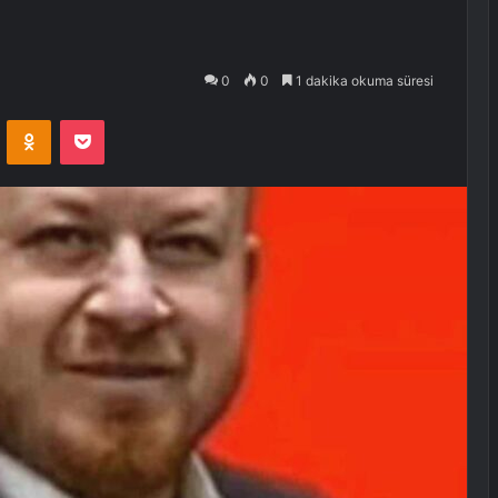
0
0
1 dakika okuma süresi
VKontakte
Odnoklassniki
Pocket