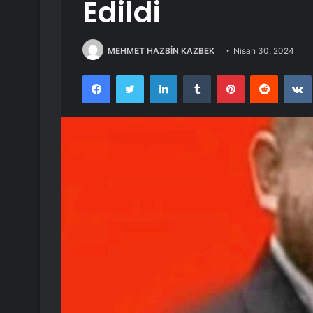
Edildi
MEHMET HAZBİN KAZBEK
Nisan 30, 2024
Facebook
Twitter
LinkedIn
Tumblr
Pinterest
Reddit