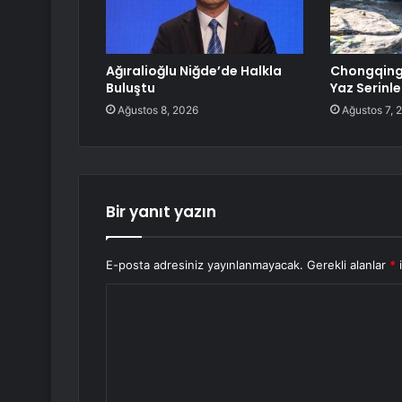
Ağıralioğlu Niğde’de Halkla
Chongqing’
Buluştu
Yaz Serinl
Ağustos 8, 2026
Ağustos 7, 
Bir yanıt yazın
E-posta adresiniz yayınlanmayacak.
Gerekli alanlar
*
i
Y
o
r
u