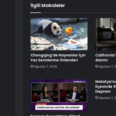
İlgili Makaleler
Chongqing’de Hayvanlar İçin
California’
Yaz Serinletme Önlemleri
Alarmı
Ağustos 7, 2026
Ağustos 7, 
Malatya’n
İlçesinde 
Deprem
Ağustos 7, 