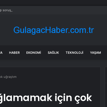
 soruşturmasında iş insanı Hüseyin Başaran’a tutuklama talebi
FA
HABER
EKONOMI
SAĞLIK
TEKNOLOJI
YAŞAM
ok uğraştım
ğlamamak için çok