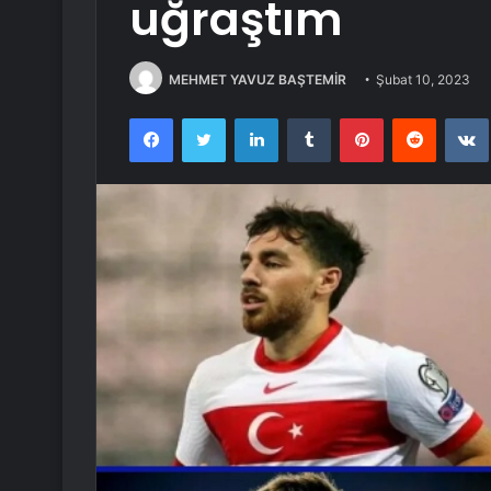
uğraştım
MEHMET YAVUZ BAŞTEMİR
Şubat 10, 2023
Facebook
Twitter
LinkedIn
Tumblr
Pinterest
Reddit