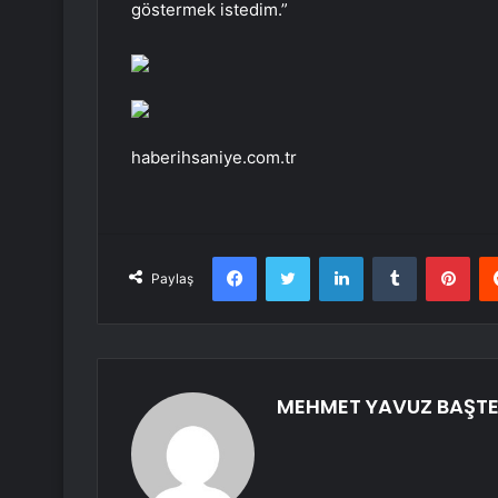
göstermek istedim.”
haberihsaniye.com.tr
Facebook
Twitter
LinkedIn
Tumblr
Pint
Paylaş
MEHMET YAVUZ BAŞTE