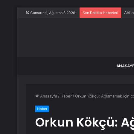
Ahbap
Cumartesi, Ağustos 8 2026
Son Dakika Haberleri
ANASAY
Anasayfa
/
Haber
/
Orkun Kökçü: Ağlamamak için ç
Haber
Orkun Kökçü: A