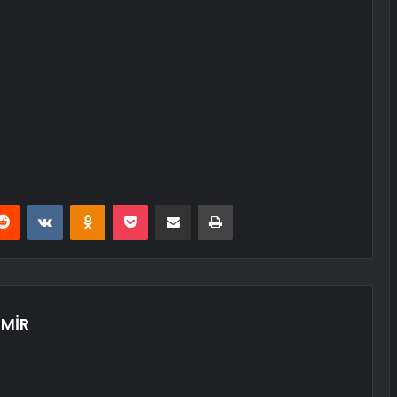
erest
Reddit
VKontakte
Odnoklassniki
Pocket
E-Posta ile paylaş
Yazdır
MİR