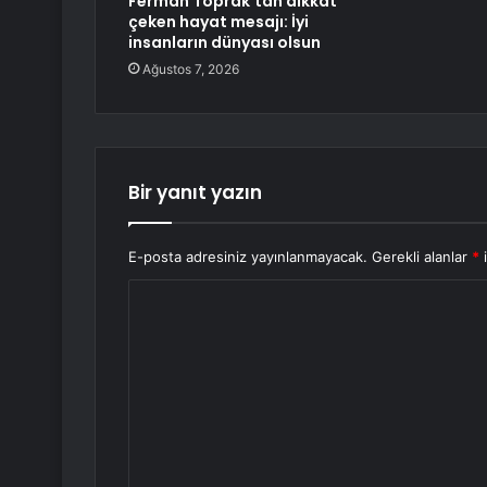
Ferman Toprak’tan dikkat
çeken hayat mesajı: İyi
insanların dünyası olsun
Ağustos 7, 2026
Bir yanıt yazın
E-posta adresiniz yayınlanmayacak.
Gerekli alanlar
*
i
Y
o
r
u
m
*