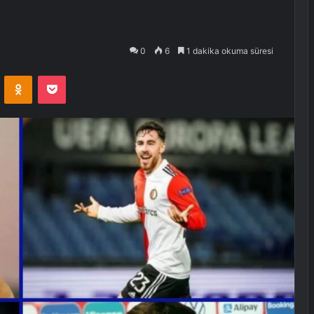
0
6
1 dakika okuma süresi
VKontakte
Odnoklassniki
Pocket