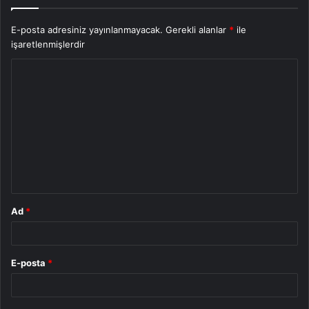
E-posta adresiniz yayınlanmayacak.
Gerekli alanlar
*
ile
işaretlenmişlerdir
Y
o
r
u
m
*
Ad
*
E-posta
*