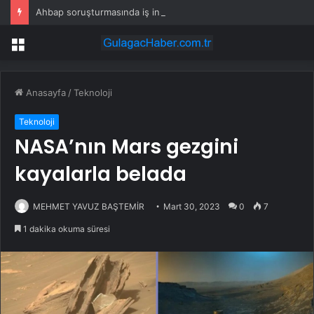
Ahbap soruşturmasında iş insanı Hüseyin Başaran’a tutuklama talebi
Menü
Anasayfa
/
Teknoloji
Teknoloji
NASA’nın Mars gezgini
kayalarla belada
MEHMET YAVUZ BAŞTEMİR
Mart 30, 2023
0
7
1 dakika okuma süresi