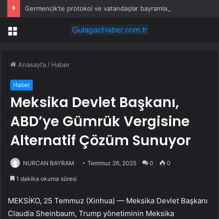
Germencik’te protokol ve vatandaşlar bayramlaşma programında buluştu
Menü
Anasayfa
/
Haber
Haber
Meksika Devlet Başkanı,
ABD’ye Gümrük Vergisine
Alternatif Çözüm Sunuyor
NURCAN BAYRAM
Temmuz 26, 2025
0
0
1 dakika okuma süresi
MEKSİKO, 25 Temmuz (Xinhua) — Meksika Devlet Başkanı
Claudia Sheinbaum, Trump yönetiminin Meksika