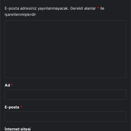
E-posta adresiniz yayınlanmayacak.
Gerekli alanlar
*
ile
işaretlenmişlerdir
Y
o
r
u
m
*
Ad
*
E-posta
*
İnternet sitesi