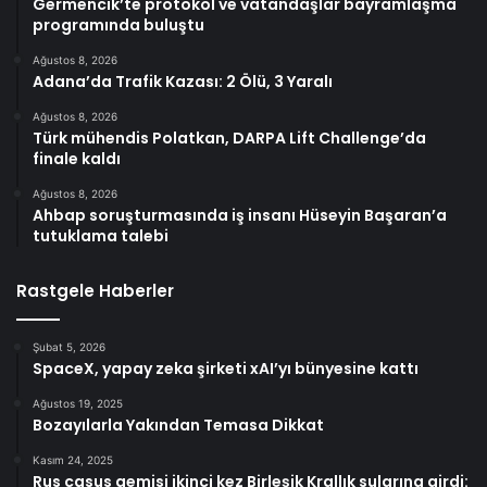
Germencik’te protokol ve vatandaşlar bayramlaşma
programında buluştu
Ağustos 8, 2026
Adana’da Trafik Kazası: 2 Ölü, 3 Yaralı
Ağustos 8, 2026
Türk mühendis Polatkan, DARPA Lift Challenge’da
finale kaldı
Ağustos 8, 2026
Ahbap soruşturmasında iş insanı Hüseyin Başaran’a
tutuklama talebi
Rastgele Haberler
Şubat 5, 2026
SpaceX, yapay zeka şirketi xAI’yı bünyesine kattı
Ağustos 19, 2025
Bozayılarla Yakından Temasa Dikkat
Kasım 24, 2025
Rus casus gemisi ikinci kez Birleşik Krallık sularına girdi: