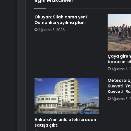
Okuyan: Silahlanma yeni
Osmanlıcı yayılma planı
Ağustos 5, 2026
Çaya giren
babasını ek
Ağustos 5, 
Meteoroloji
Kuvvetli Yağ
Kuvvetli Rü
Ağustos 5, 
Ankara’nın ünlü oteli icradan
satışa çıktı