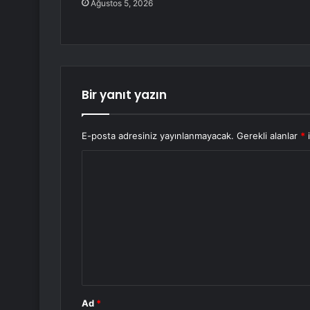
Ağustos 5, 2026
Bir yanıt yazın
E-posta adresiniz yayınlanmayacak.
Gerekli alanlar
*
i
Y
o
r
u
m
*
Ad
*