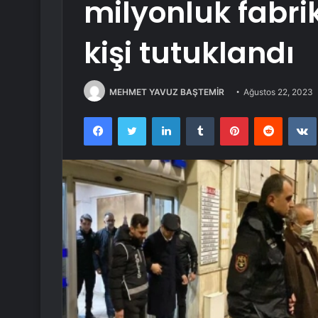
milyonluk fabri
kişi tutuklandı
MEHMET YAVUZ BAŞTEMİR
Ağustos 22, 2023
Facebook
Twitter
LinkedIn
Tumblr
Pinterest
Reddit