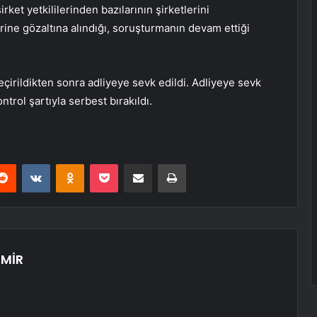
ket yetkililerinden bazılarının şirketlerini
erine gözaltına alındığı, soruşturmanın devam ettiği
eçirildikten sonra adliyeye sevk edildi. Adliyeye sevk
ontrol şartıyla serbest bırakıldı.
erest
Reddit
VKontakte
Odnoklassniki
Pocket
E-Posta ile paylaş
Yazdır
MİR