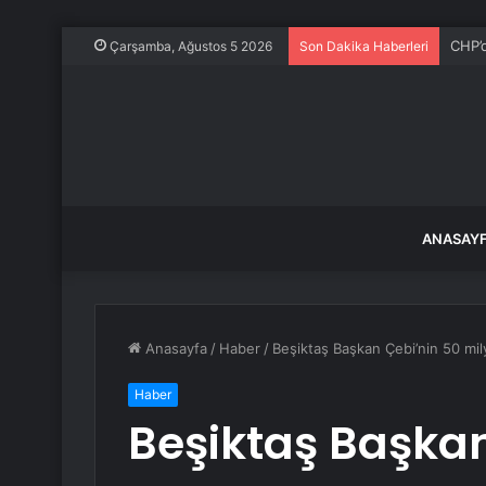
CHP’d
Çarşamba, Ağustos 5 2026
Son Dakika Haberleri
ANASAY
Anasayfa
/
Haber
/
Beşiktaş Başkan Çebi’nin 50 mily
Haber
Beşiktaş Başkan