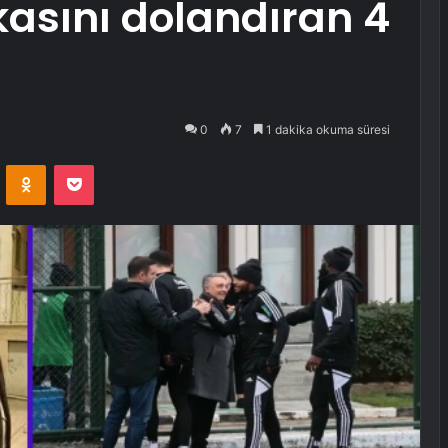
kasını dolandıran 4
0
7
1 dakika okuma süresi
VKontakte
Odnoklassniki
Pocket