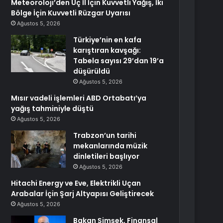
Meteoroloji’den Üç İl İçin Kuvvetli Yağış, İki
Bölge İçin Kuvvetli Rüzgar Uyarısı
Ağustos 5, 2026
Türkiye’nin en kafa
karıştıran kavşağı:
Tabela sayısı 29’dan 19’a
düşürüldü
Ağustos 5, 2026
Mısır vadeli işlemleri ABD Ortabatı’ya
yağış tahminiyle düştü
Ağustos 5, 2026
Trabzon’un tarihi
mekanlarında müzik
dinletileri başlıyor
Ağustos 5, 2026
Hitachi Energy ve Eve, Elektrikli Uçan
Arabalar İçin Şarj Altyapısı Geliştirecek
Ağustos 5, 2026
Bakan Şimşek, Finansal