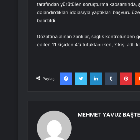
tarafından yürütülen soruşturma kapsamında, şir
dolandırdıkları iddiasıyla yaptıkları başvuru üz
belirtildi.
Gözaltına alınan zanlılar, sağlık kontrolünden g
edilen 11 kişiden 4’ü tutuklanırken, 7 kişi adli k
Facebook
Twitter
LinkedIn
Tumblr
Pint
Paylaş
MEHMET YAVUZ BAŞTE