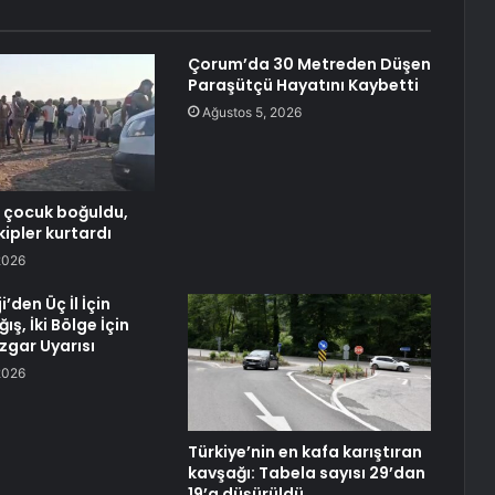
Çorum’da 30 Metreden Düşen
Paraşütçü Hayatını Kaybetti
Ağustos 5, 2026
 çocuk boğuldu,
ipler kurtardı
2026
’den Üç İl İçin
ış, İki Bölge İçin
zgar Uyarısı
2026
Türkiye’nin en kafa karıştıran
kavşağı: Tabela sayısı 29’dan
19’a düşürüldü