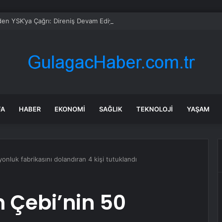
en YSK’ya Çağrı: Direniş Devam Ediyor
FA
HABER
EKONOMI
SAĞLIK
TEKNOLOJI
YAŞAM
onluk fabrikasını dolandıran 4 kişi tutuklandı
 Çebi’nin 50