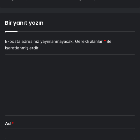
Bir yanıt yazın
E-posta adresiniz yayınlanmayacak.
Gerekli alanlar
*
ile
işaretlenmişlerdir
Y
o
r
u
m
*
Ad
*