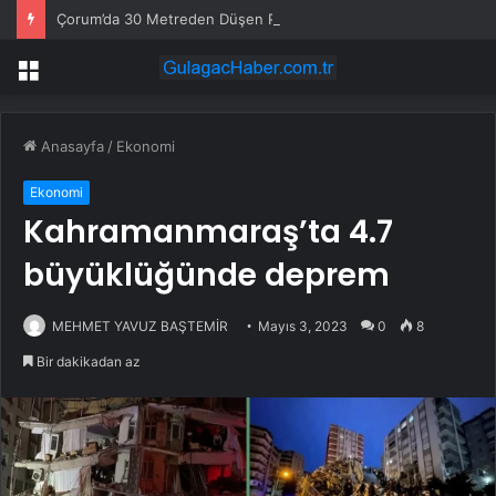
Çorum’da 30 Metreden Düşen Paraşütçü Hayatını Kaybetti
Menü
Anasayfa
/
Ekonomi
Ekonomi
Kahramanmaraş’ta 4.7
büyüklüğünde deprem
MEHMET YAVUZ BAŞTEMİR
Mayıs 3, 2023
0
8
Bir dakikadan az