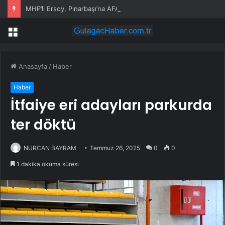
MHP’li Ersoy, Pınarbaşı’na AFAD Müfreze Talep Etti
Menü
Anasayfa
/
Haber
Haber
İtfaiye eri adayları parkurda
ter döktü
NURCAN BAYRAM
Temmuz 26, 2025
0
0
1 dakika okuma süresi