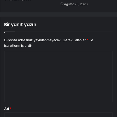
Ağustos 6, 2026
Bir yanıt yazın
E-posta adresiniz yayınlanmayacak.
Gerekli alanlar
*
ile
işaretlenmişlerdir
Y
o
r
u
m
*
Ad
*