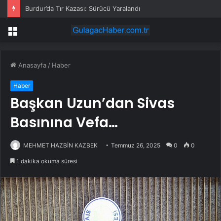
Burdur’da Tır Kazası: Sürücü Yaralandı
Menü
Anasayfa
/
Haber
Haber
Başkan Uzun’dan Sivas
Basınına Vefa…
MEHMET HAZBİN KAZBEK
Temmuz 26, 2025
0
0
1 dakika okuma süresi