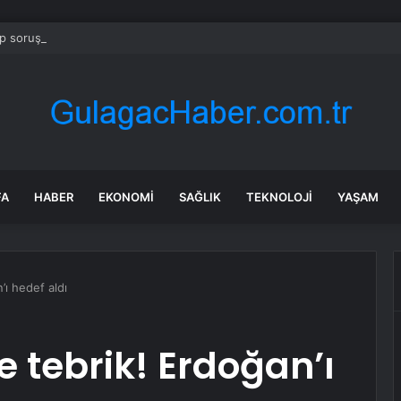
 soruşturmasında iş insanı Hüseyin Başaran’a tutuklama talebi
FA
HABER
EKONOMI
SAĞLIK
TEKNOLOJI
YAŞAM
’ı hedef aldı
e tebrik! Erdoğan’ı