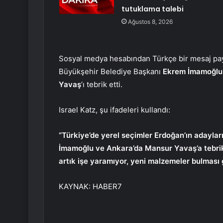
tutuklama talebi
Ağustos 8, 2026
Sosyal medya hesabından Türkçe bir mesaj payl
Büyükşehir Belediye Başkanı
Ekrem İmamoğlu
Yavaş
’ı tebrik etti.
Israel Katz, şu ifadeleri kullandı:
“Türkiye’de yerel seçimler Erdoğan’ın adayları
İmamoğlu ve Ankara’da Mansur Yavaş’a tebrikle
artık işe yaramıyor, yeni malzemeler bulması g
KAYNAK:
HABER7