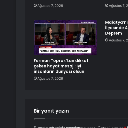
Ağustos 7, 2026
Ağustos 7, 
Malatya’n
İlçesinde 
Deprem
Ağustos 7, 
Ferman Toprak’tan dikkat
çeken hayat mesajı: İyi
insanların dünyası olsun
Ağustos 7, 2026
Bir yanıt yazın
E-posta adresiniz yayınlanmayacak.
Gerekli alanlar
*
i