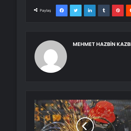
Facebook
Twitter
LinkedIn
Tumblr
Pint
Paylaş
MEHMET HAZBİN KAZB