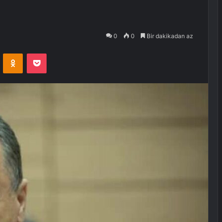
0
0
Bir dakikadan az
VKontakte
Odnoklassniki
Pocket