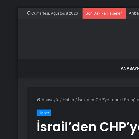
Ahbap
Cumartesi, Ağustos 8 2026
Son Dakika Haberleri
ANASAY
Anasayfa
/
Haber
/
İsrail’den CHP’ye tebrik! Erdoğan
Haber
İsrail’den CHP’y