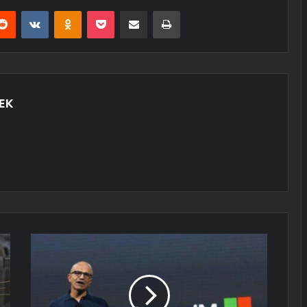
erest
Reddit
VKontakte
Odnoklassniki
Pocket
E-Posta ile paylaş
Yazdır
EK