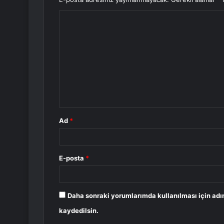
Y
o
r
u
m
*
Ad
*
E-posta
*
Daha sonraki yorumlarımda kullanılması için adı
kaydedilsin.