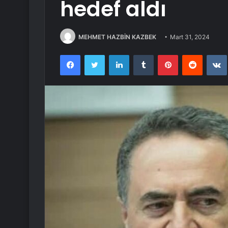
hedef aldı
MEHMET HAZBİN KAZBEK
Mart 31, 2024
Facebook
Twitter
LinkedIn
Tumblr
Pinterest
Reddit