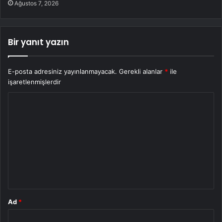
Ağustos 7, 2026
Bir yanıt yazın
E-posta adresiniz yayınlanmayacak.
Gerekli alanlar
*
ile
işaretlenmişlerdir
Y
o
r
u
m
*
Ad
*