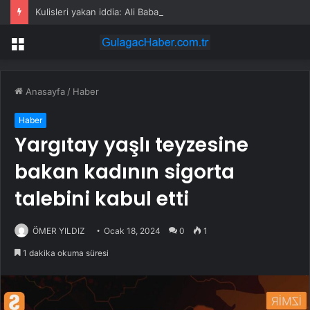
Kulisleri yakan iddia: Ali Babacan, Kılıçdaroğlu’nu arayıp tebrik etti
Menü
Anasayfa
/
Haber
Haber
Yargıtay yaşlı teyzesine
bakan kadının sigorta
talebini kabul etti
ÖMER YILDIZ
Ocak 18, 2024
0
1
1 dakika okuma süresi