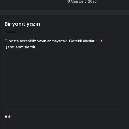
Ağustos 6, 2026
Bir yanıt yazın
E-posta adresiniz yayınlanmayacak.
Gerekli alanlar
*
ile
işaretlenmişlerdir
Y
o
r
u
m
*
Ad
*