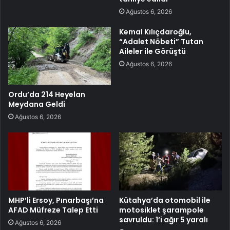
Ağustos 6, 2026
Kemal Kılıçdaroğlu,
“Adalet Nöbeti” Tutan
Aileler ile Görüştü
Ağustos 6, 2026
Ordu’da 214 Heyelan
Meydana Geldi
Ağustos 6, 2026
MHP’li Ersoy, Pınarbaşı’na
Kütahya’da otomobil ile
AFAD Müfreze Talep Etti
motosiklet şarampole
savruldu: 1’i ağır 5 yaralı
Ağustos 6, 2026