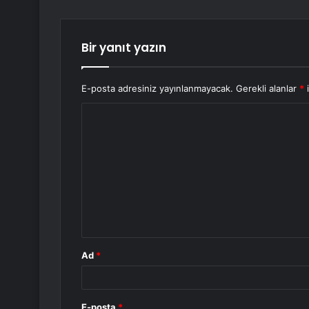
Bir yanıt yazın
E-posta adresiniz yayınlanmayacak.
Gerekli alanlar
*
i
Y
o
r
u
m
*
Ad
*
E-posta
*