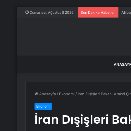
Ahbap
Cumartesi, Ağustos 8 2026
Son Dakika Haberleri
ANASAY
Anasayfa
/
Ekonomi
/
İran Dışişleri Bakanı Arakçi Çi
Ekonomi
İran Dışişleri B