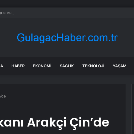
 soruşturmasında iş insanı Hüseyin Başaran’a tutuklama talebi
FA
HABER
EKONOMI
SAĞLIK
TEKNOLOJI
YAŞAM
n’de
akanı Arakçi Çin’de