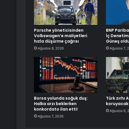
Porsche yöneticisinden
BNP Pariba
Volkswagen’e maliyetleri
İç Denetim
hızla düşürme çağrısı
Güneş old
Ağustos 8, 2026
Ağustos 7, 
Borsa yolunda soğuk duş:
Türk zırhı 
Halka arzı beklerken
koruyacak
konkordato ilan etti!
Ağustos 6, 
Ağustos 7, 2026