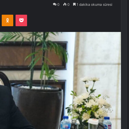
0
0
1 dakika okuma süresi
VKontakte
Odnoklassniki
Pocket