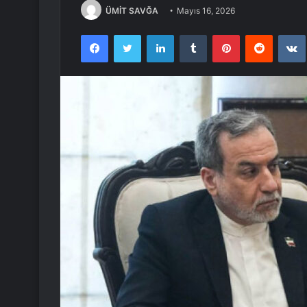
ÜMİT SAVĞA
Mayıs 16, 2026
Facebook
Twitter
LinkedIn
Tumblr
Pinterest
Reddit