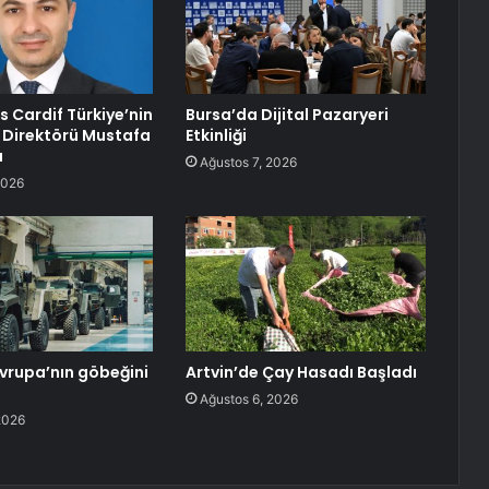
s Cardif Türkiye’nin
Bursa’da Dijital Pazaryeri
 Direktörü Mustafa
Etkinliği
u
Ağustos 7, 2026
2026
Avrupa’nın göbeğini
Artvin’de Çay Hasadı Başladı
Ağustos 6, 2026
2026