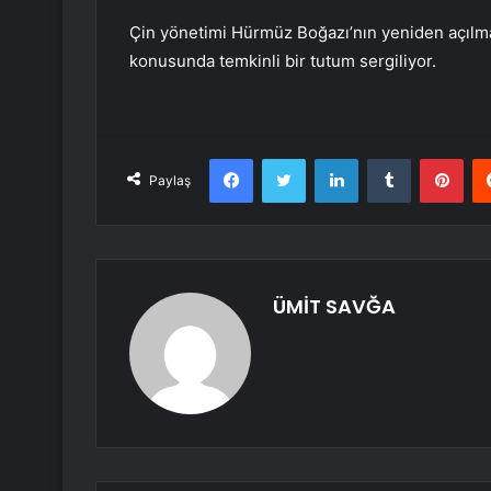
Çin yönetimi Hürmüz Boğazı’nın yeniden açılması
konusunda temkinli bir tutum sergiliyor.
Facebook
Twitter
LinkedIn
Tumblr
Pint
Paylaş
ÜMİT SAVĞA