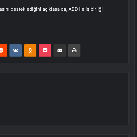
nı desteklediğini açıklasa da, ABD ile iş birliği
erest
Reddit
VKontakte
Odnoklassniki
Pocket
E-Posta ile paylaş
Yazdır