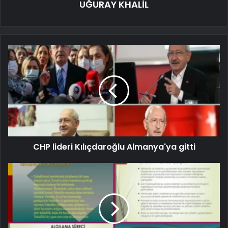
UĞURAY KHALİL
CHP lideri Kılıçdaroğlu Almanya'ya gitti