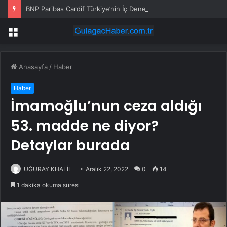
BNP Paribas Cardif Türkiye’nin İç Denetim Direktörü Mustafa Güneş oldu
Menü
Anasayfa
/
Haber
Haber
İmamoğlu’nun ceza aldığı
53. madde ne diyor?
Detaylar burada
UĞURAY KHALİL
Aralık 22, 2022
0
14
1 dakika okuma süresi