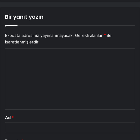
Bir yanıt yazın
E-posta adresiniz yayınlanmayacak.
Gerekli alanlar
*
ile
işaretlenmişlerdir
Y
o
r
u
m
*
Ad
*