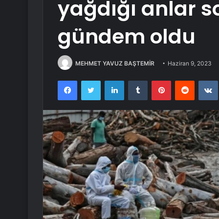
yağdığı anlar 
gündem oldu
MEHMET YAVUZ BAŞTEMİR
Haziran 9, 2023
Facebook
Twitter
LinkedIn
Tumblr
Pinterest
Reddit