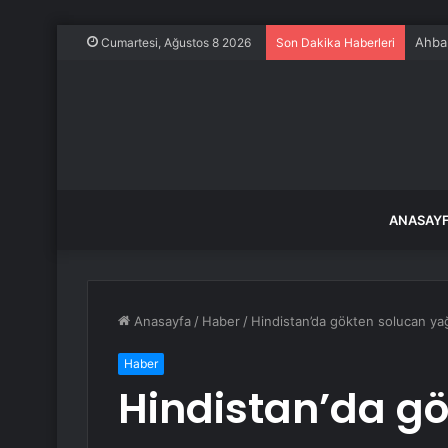
Ahbap
Cumartesi, Ağustos 8 2026
Son Dakika Haberleri
ANASAY
Anasayfa
/
Haber
/
Hindistan’da gökten solucan ya
Haber
Hindistan’da g