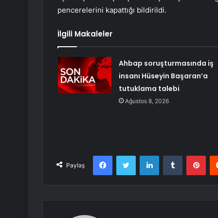
pencerelerini kapattığı bildirildi.
İlgili Makaleler
Ahbap soruşturmasında iş
insanı Hüseyin Başaran’a
tutuklama talebi
Ağustos 8, 2026
Facebook
Twitter
LinkedIn
Tumblr
Pint
Paylaş