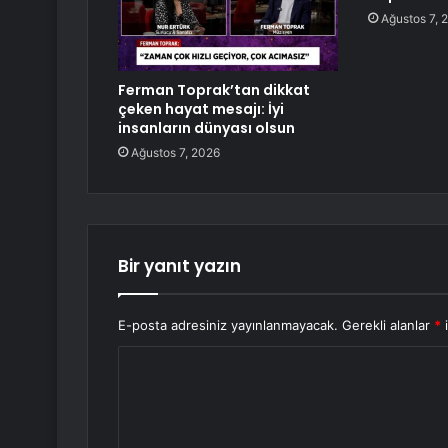
Ağustos 7, 
Ferman Toprak’tan dikkat
çeken hayat mesajı: İyi
insanların dünyası olsun
Ağustos 7, 2026
Bir yanıt yazın
E-posta adresiniz yayınlanmayacak.
Gerekli alanlar
*
i
Y
o
r