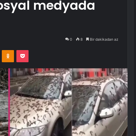
sosyal medyada
0
8
Bir dakikadan az
VKontakte
Odnoklassniki
Pocket