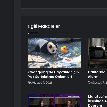
İlgili Makaleler
Chongqing’de Hayvanlar İçin
California’
Yaz Serinletme Önlemleri
Alarmı
Ağustos 7, 2026
Ağustos 7, 
Malatya’n
İlçesinde 
Deprem