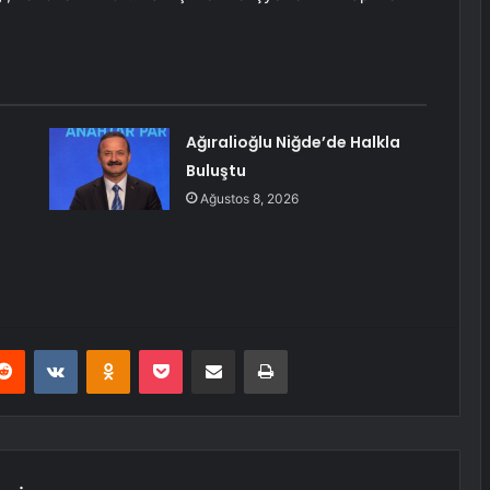
Ağıralioğlu Niğde’de Halkla
Buluştu
Ağustos 8, 2026
erest
Reddit
VKontakte
Odnoklassniki
Pocket
E-Posta ile paylaş
Yazdır