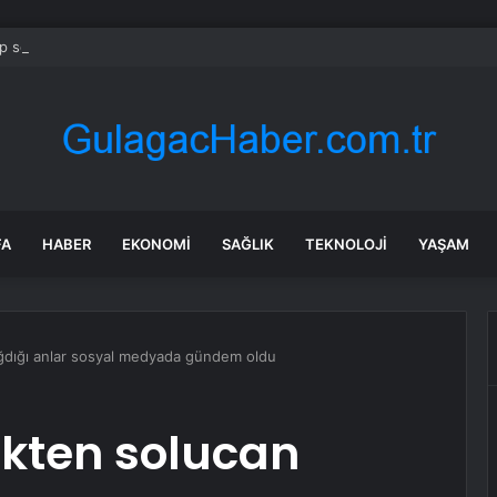
 soruşturmasında iş insanı Hüseyin Başaran’a tutuklama talebi
FA
HABER
EKONOMI
SAĞLIK
TEKNOLOJI
YAŞAM
ğdığı anlar sosyal medyada gündem oldu
ökten solucan