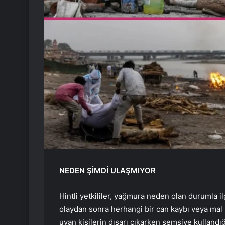
NEDEN ŞİMDİ ULAŞMIYOR
Hintli yetkililer, yağmura neden olan durumla il
olaydan sonra herhangi bir can kaybı veya mal k
uyan kişilerin dışarı çıkarken şemsiye kullandığ