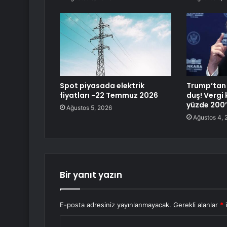
Spot piyasada elektrik
Trump’tan
fiyatları -22 Temmuz 2026
duş! Vergi
yüzde 200’
Ağustos 5, 2026
Ağustos 4, 
Bir yanıt yazın
E-posta adresiniz yayınlanmayacak.
Gerekli alanlar
*
i
Y