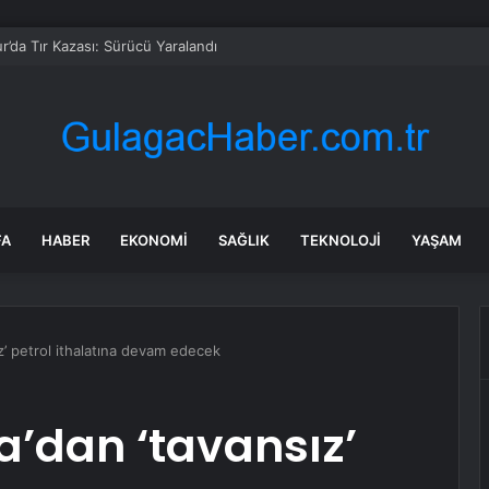
r’da Tır Kazası: Sürücü Yaralandı
FA
HABER
EKONOMI
SAĞLIK
TEKNOLOJI
YAŞAM
z’ petrol ithalatına devam edecek
a’dan ‘tavansız’