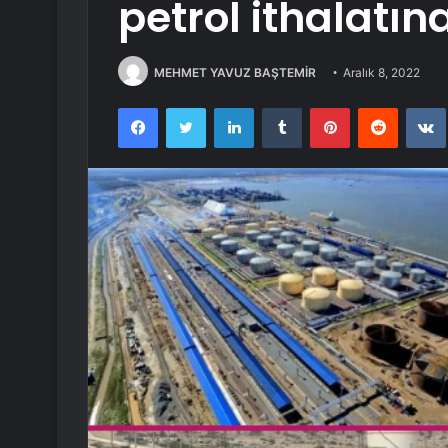
petrol ithalatı
MEHMET YAVUZ BAŞTEMİR
Aralık 8, 2022
Facebook
Twitter
LinkedIn
Tumblr
Pinterest
Reddit