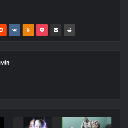
erest
Reddit
VKontakte
Odnoklassniki
Pocket
E-Posta ile paylaş
Yazdır
MİR