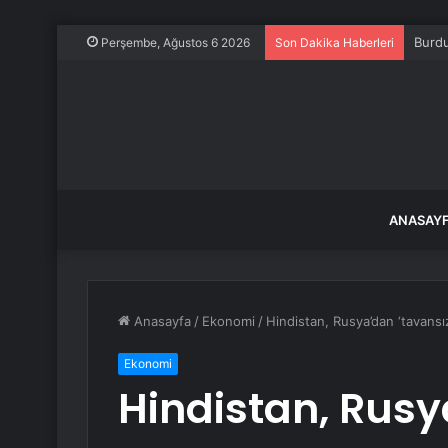
Burdu
Perşembe, Ağustos 6 2026
Son Dakika Haberleri
ANASAY
Anasayfa
/
Ekonomi
/
Hindistan, Rusya’dan ‘tavansı
Ekonomi
Hindistan, Rusy