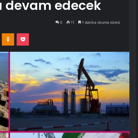
na devam edecek
0
11
1 dakika okuma süresi
VKontakte
Odnoklassniki
Pocket