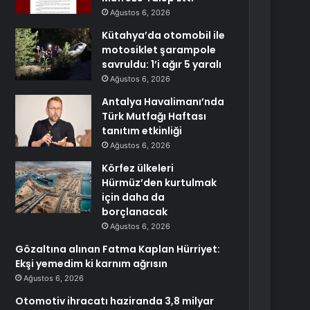
Ağustos 6, 2026
Kütahya’da otomobil ile
motosiklet şarampole
savruldu: 1’i ağır 5 yaralı
Ağustos 6, 2026
Antalya Havalimanı’nda
Türk Mutfağı Haftası
tanıtım etkinliği
Ağustos 6, 2026
Körfez ülkeleri
Hürmüz’den kurtulmak
için daha da
borçlanacak
Ağustos 6, 2026
Gözaltına alınan Fatma Kaplan Hürriyet:
Ekşi yemedim ki karnım ağrısın
Ağustos 6, 2026
Otomotiv ihracatı haziranda 3,8 milyar