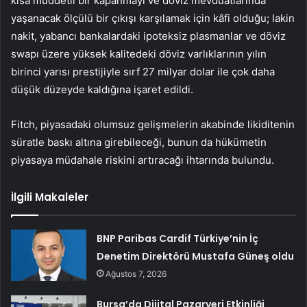
kısa müddetli bir kapanmayı ve döviz mevduatlarında
yaşanacak ölçülü bir çıkışı karşılamak için kâfi olduğu; lakin
nakit, yabancı bankalardaki ipoteksiz plasmanlar ve döviz
swapı üzere yüksek kalitedeki döviz varlıklarının yılın
birinci yarısı prestijiyle sırf 27 milyar dolar ile çok daha
düşük düzeyde kaldığına işaret edildi.
Fitch, piyasadaki olumsuz gelişmelerin akabinde likiditenin
süratle baskı altına girebileceği, bunun da hükümetin
piyasaya müdahale riskini artıracağı ihtarında bulundu.
İlgili Makaleler
BNP Paribas Cardif Türkiye’nin İç
Denetim Direktörü Mustafa Güneş oldu
Ağustos 7, 2026
Bursa’da Dijital Pazaryeri Etkinliği