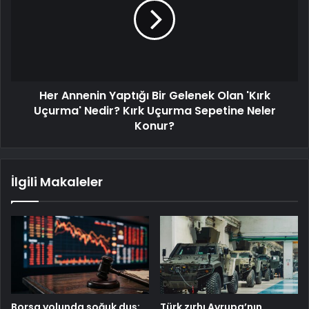
Her Annenin Yaptığı Bir Gelenek Olan 'Kırk
Uçurma' Nedir? Kırk Uçurma Sepetine Neler
Konur?
İlgili Makaleler
Borsa yolunda soğuk duş:
Türk zırhı Avrupa’nın