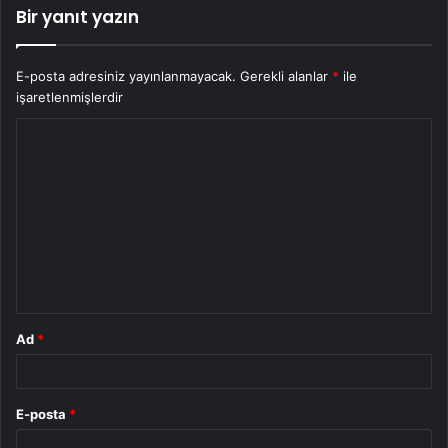
Bir yanıt yazın
E-posta adresiniz yayınlanmayacak.
Gerekli alanlar
*
ile
işaretlenmişlerdir
Y
o
r
u
m
*
Ad
*
E-posta
*