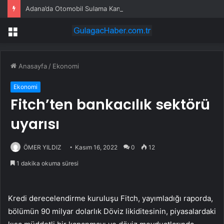
Adana’da Otomobil Sulama Kanalında Asılı Kaldı
Menü
Anasayfa
/
Ekonomi
Ekonomi
Fitch’ten bankacılık sektörü
uyarısı
ÖMER YILDIZ
Kasım 16, 2022
0
12
1 dakika okuma süresi
Kredi derecelendirme kuruluşu Fitch, yayımladığı raporda,
bölümün 90 milyar dolarlık Döviz likiditesinin, piyasalardaki