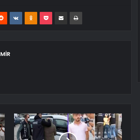
erest
Reddit
VKontakte
Odnoklassniki
Pocket
E-Posta ile paylaş
Yazdır
MİR