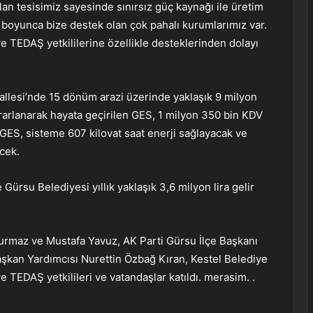
lan tesisimiz sayesinde sınırsız güç kaynağı ile üretim
boyunca bize destek olan çok pahalı kurumlarımız var.
 TEDAŞ yetkililerine özellikle desteklerinden dolayı
allesi’nde 15 dönüm arazi üzerinde yaklaşık 9 milyon
ararlanarak hayata geçirilen GES, 1 milyon 350 bin KDV
ek GES, sisteme 607 kilovat saat enerji sağlayacak ve
ecek.
 Gürsu Belediyesi yıllık yaklaşık 3,6 milyon lira gelir
Durmaz ve Mustafa Yavuz, AK Parti Gürsu İlçe Başkanı
Başkan Yardımcısı Nurettin Özbağ Kıran, Kestel Belediye
ve TEDAŞ yetkilileri ve vatandaşlar katıldı. merasim. .