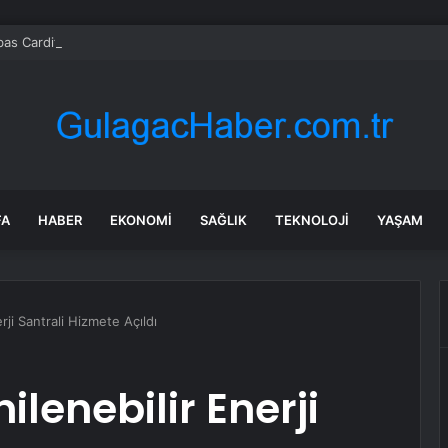
bas Cardif Türkiye’nin İç Denetim Direktörü Mustafa Güneş oldu
FA
HABER
EKONOMI
SAĞLIK
TEKNOLOJI
YAŞAM
ji Santrali Hizmete Açıldı
lenebilir Enerji