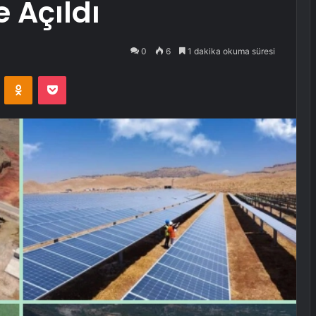
 Açıldı
0
6
1 dakika okuma süresi
VKontakte
Odnoklassniki
Pocket