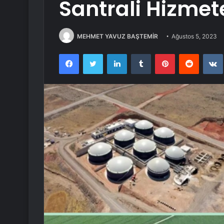
Santrali Hizmete
MEHMET YAVUZ BAŞTEMİR
Ağustos 5, 2023
Facebook
Twitter
LinkedIn
Tumblr
Pinterest
Reddit