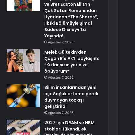
ve Bret Easton Ellis’ın
Çok Satan Romanından
Uyarlanan “The Shards”,
İlk İki Bölümüyle Şimdi
Sadece Disney+’ta
Yayında!
Ağustos 7, 2026
Melek Gültekin’den
Çağan Efe Ak’lı paylaşım:
“Kızlar sizin yerinize
öpüyorum”
Ağustos 7, 2026
Bilim insanlarından yeni
aşı: Soğuk ortama gerek
duymayan toz aşı
geliştirildi
Ağustos 7, 2026
2027 için DRAM ve HBM
stokları tükendi, ek