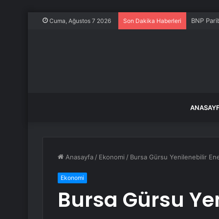
BNP Pari
Cuma, Ağustos 7 2026
Son Dakika Haberleri
ANASAY
Anasayfa
/
Ekonomi
/
Bursa Gürsu Yenilenebilir Ener
Ekonomi
Bursa Gürsu Yeni