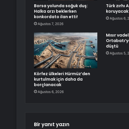
Borsa yolunda soğuk duş:
Türk zırhı 
Halka arzı beklerken
koruyacak
konkordato ilan etti!
Ağustos 6, 
Ağustos 7, 2026
Mısır vadel
Ortabatı’y
düştü
Ağustos 5, 
Körfez ülkeleri Hürmüz’den
kurtulmak için daha da
borçlanacak
Ağustos 6, 2026
Bir yanıt yazın