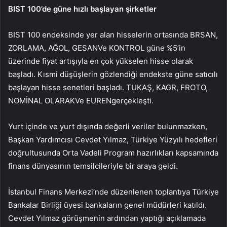
BIST 100’de güne hızlı başlayan şirketler
BIST 100 endeksinde yer alan hisselerin ortasında
BRSAN
,
ZORLAMA
,
AĞOL
,
GESAN
Ve
KONTROL
güne %5’in
üzerinde fiyat artışıyla en çok yükselen hisse olarak
başladı. Kısmi düşüşlerin gözlendiği endekste güne satıcılı
başlayan hisse senetleri başladı.
TUKAŞ
,
KAGR
,
FROTO
,
NOMİNAL OLARAK
Ve
EUREN
gerçekleşti.
Yurt içinde ve yurt dışında değerli veriler bulunmazken,
Başkan Yardımcısı Cevdet Yılmaz, Türkiye Yüzyılı hedefleri
doğrultusunda Orta Vadeli Program hazırlıkları kapsamında
finans dünyasının temsilcileriyle bir araya geldi.
İstanbul Finans Merkezi’nde düzenlenen toplantıya Türkiye
Bankalar Birliği üyesi bankaların genel müdürleri katıldı.
Cevdet Yılmaz görüşmenin ardından yaptığı açıklamada