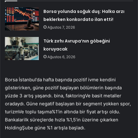
Borsa yolunda soğuk duş: Halka arzı
beklerken konkordato ilan etti!
Ağustos 7, 2026
Türk zırhı Avrupa’nın göbeğini
koruyacak
Ağustos 6, 2026
Borsa İstanbul’da hafta başında pozitif ivme kendini
gösterirken, güne pozitif başlayan bölümlerin başında
yüzde 3 artış yaşandı.
bina
,
faktoring
Ve
basit metaller
oradaydı. Güne negatif başlayan bir segment yokken
spor
,
turizm
Ve
toplu taşıma
%1’in altında bir fiyat artışı oldu.
Bankalar
ilk süreçlerde hızla %1,5’in üzerine çıkarken
Holding
Şube güne %1 artışla başladı.