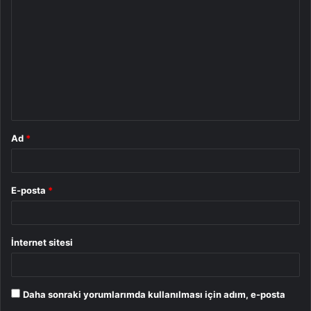
o
r
u
m
*
Ad
*
E-posta
*
İnternet sitesi
Daha sonraki yorumlarımda kullanılması için adım, e-posta