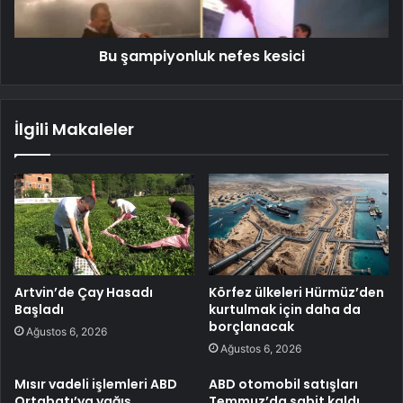
Bu şampiyonluk nefes kesici
İlgili Makaleler
Artvin’de Çay Hasadı
Körfez ülkeleri Hürmüz’den
Başladı
kurtulmak için daha da
borçlanacak
Ağustos 6, 2026
Ağustos 6, 2026
Mısır vadeli işlemleri ABD
ABD otomobil satışları
Ortabatı’ya yağış
Temmuz’da sabit kaldı,