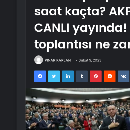
saat kaçta? AKP
CANLI yayında!
toplantısı ne 
PINAR KAPLAN
Şubat 9, 2023
Facebook
Twitter
LinkedIn
Tumblr
Pinterest
Reddit