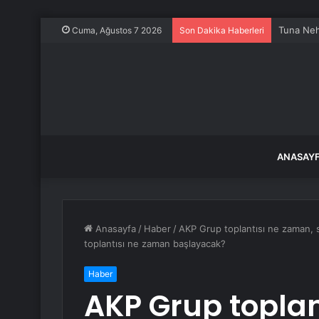
Tuna Nehr
Cuma, Ağustos 7 2026
Son Dakika Haberleri
ANASAY
Anasayfa
/
Haber
/
AKP Grup toplantısı ne zaman, 
toplantısı ne zaman başlayacak?
Haber
AKP Grup toplan