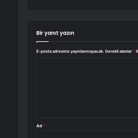
Bir yanıt yazın
E-posta adresiniz yayınlanmayacak.
Gerekli alanlar
*
i
Y
o
r
u
m
*
Ad
*