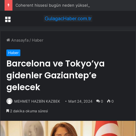
Coherent hissesi bugün neden yükseliyor?
Menü
Anasayfa
/
Haber
Haber
Barcelona ve Tokyo’ya
gidenler Gaziantep’e
gelecek
MEHMET HAZBİN KAZBEK
Mart 24, 2024
0
0
2 dakika okuma süresi