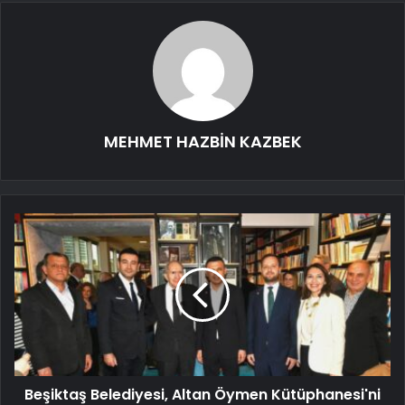
MEHMET HAZBİN KAZBEK
Beşiktaş Belediyesi, Altan Öymen Kütüphanesi'ni