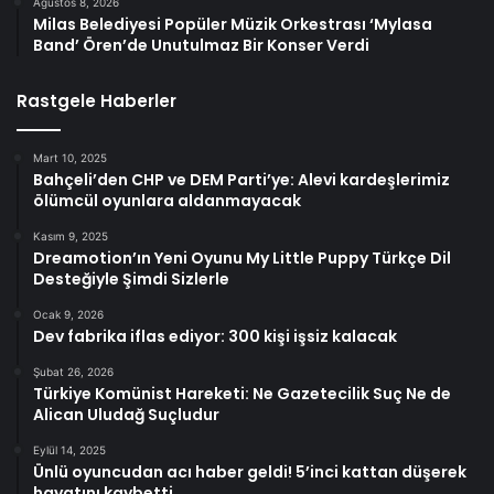
Ağustos 8, 2026
Milas Belediyesi Popüler Müzik Orkestrası ‘Mylasa
Band’ Ören’de Unutulmaz Bir Konser Verdi
Rastgele Haberler
Mart 10, 2025
Bahçeli’den CHP ve DEM Parti’ye: Alevi kardeşlerimiz
ölümcül oyunlara aldanmayacak
Kasım 9, 2025
Dreamotion’ın Yeni Oyunu My Little Puppy Türkçe Dil
Desteğiyle Şimdi Sizlerle
Ocak 9, 2026
Dev fabrika iflas ediyor: 300 kişi işsiz kalacak
Şubat 26, 2026
Türkiye Komünist Hareketi: Ne Gazetecilik Suç Ne de
Alican Uludağ Suçludur
Eylül 14, 2025
Ünlü oyuncudan acı haber geldi! 5’inci kattan düşerek
hayatını kaybetti