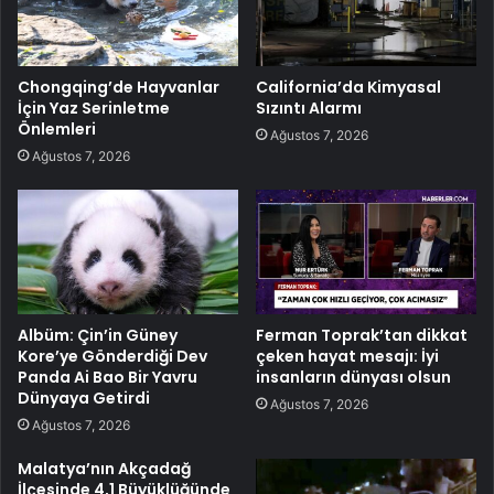
Chongqing’de Hayvanlar
California’da Kimyasal
İçin Yaz Serinletme
Sızıntı Alarmı
Önlemleri
Ağustos 7, 2026
Ağustos 7, 2026
Albüm: Çin’in Güney
Ferman Toprak’tan dikkat
Kore’ye Gönderdiği Dev
çeken hayat mesajı: İyi
Panda Ai Bao Bir Yavru
insanların dünyası olsun
Dünyaya Getirdi
Ağustos 7, 2026
Ağustos 7, 2026
Malatya’nın Akçadağ
İlçesinde 4,1 Büyüklüğünde