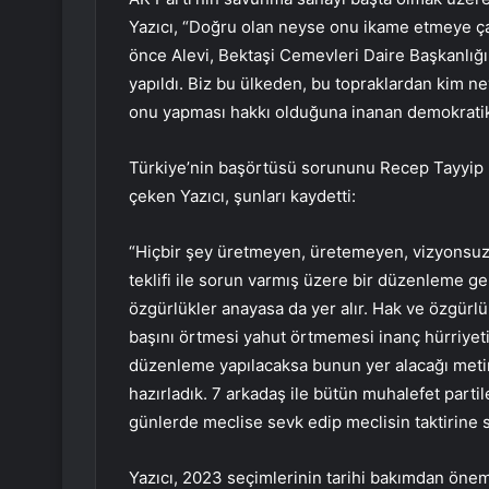
Yazıcı, “Doğru olan neyse onu ikame etmeye çal
önce Alevi, Bektaşi Cemevleri Daire Başkanlığı 
yapıldı. Biz bu ülkeden, bu topraklardan kim ney
onu yapması hakkı olduğuna inanan demokratik p
Türkiye’nin başörtüsü sorununu Recep Tayyip E
çeken Yazıcı, şunları kaydetti:
“Hiçbir şey üretmeyen, üretemeyen, vizyonsuz
teklifi ile sorun varmış üzere bir düzenleme g
özgürlükler anayasa da yer alır. Hak ve özgürlük
başını örtmesi yahut örtmemesi inanç hürriyeti i
düzenleme yapılacaksa bunun yer alacağı metin 
hazırladık. 7 arkadaş ile bütün muhalefet parti
günlerde meclise sevk edip meclisin taktirine 
Yazıcı, 2023 seçimlerinin tarihi bakımdan öneml