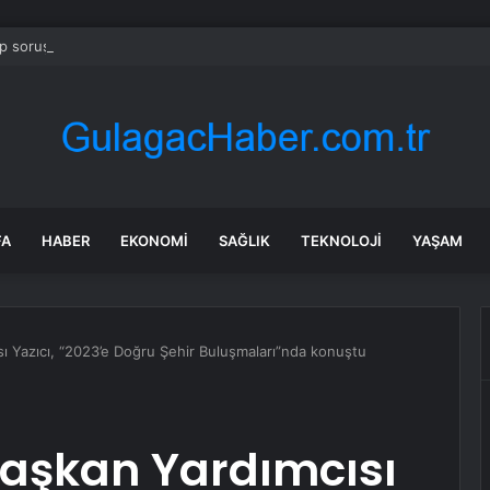
 soruşturmasında iş insanı Hüseyin Başaran’a tutuklama talebi
FA
HABER
EKONOMI
SAĞLIK
TEKNOLOJI
YAŞAM
ı Yazıcı, “2023’e Doğru Şehir Buluşmaları”nda konuştu
Başkan Yardımcısı