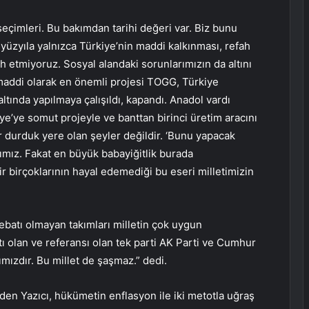
eçimleri. Bu bakımdan tarihi değeri var. Biz bunu
 yüzyıla yalnızca Türkiye’nin maddi kalkınması, refah
ah etmiyoruz. Sosyal alandaki sorunlarımızın da altını
ın maddi olarak en önemli projesi TOGG, Türkiye
 altında yapılmaya çalışıldı, kapandı. Anadol vardı
iye’ye somut projeyle ve banttan birinci üretim aracını
ar durduk yere olan şeyler değildir. ‘Bunu yapacak
ımız. Fakat en büyük babayiğitlik burada
r birçoklarının hayal edemediği bu eseri milletimizin
atı olmayan takımları milletin çok uygun
ı olan ve referansı olan tek parti AK Parti ve Cumhur
sımızdır. Bu millet de şaşmaz.” dedi.
den Yazıcı, hükümetin enflasyon ile iki metotla uğraş