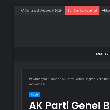
Ahbap
Cumartesi, Ağustos 8 2026
Son Dakika Haberleri
ANASAY
Anasayfa
/
Haber
/
AK Parti Genel Başkan Yardımcıs
Açıklaması
Haber
AK Parti Genel 