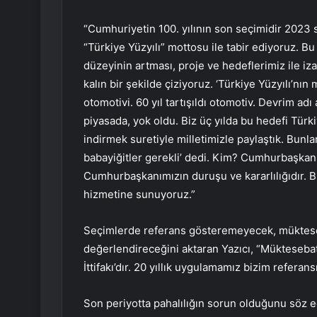
“Cumhuriyetin 100. yılının son seçimidir 2023 s
“Türkiye Yüzyılı” mottosu ile tabir ediyoruz. Bu
düzeyinin artması, proje ve hedeflerimiz ile iz
kalın bir şekilde çiziyoruz. ‘Türkiye Yüzyılı’n
otomotivi. 60 yıl tartışıldı otomotiv. Devrim adı
piyasada, yok oldu. Biz üç yılda bu hedefi Türk
indirmek suretiyle milletimizle paylaştık. Bunl
babayiğitler gerekli’ dedi. Kim? Cumhurbaşkan
Cumhurbaşkanımızın duruşu ve kararlılığıdır. Bi
hizmetine sunuyoruz.”
Seçimlerde referans gösteremeyecek, mükteseb
değerlendireceğini aktaran Yazıcı, “Müktesebat
İttifakı’dır. 20 yıllık uygulamamız bizim referan
Son periyotta pahalılığın sorun olduğunu söz e