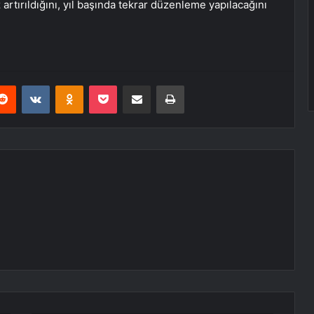
ez artırıldığını, yıl başında tekrar düzenleme yapılacağını
erest
Reddit
VKontakte
Odnoklassniki
Pocket
E-Posta ile paylaş
Yazdır