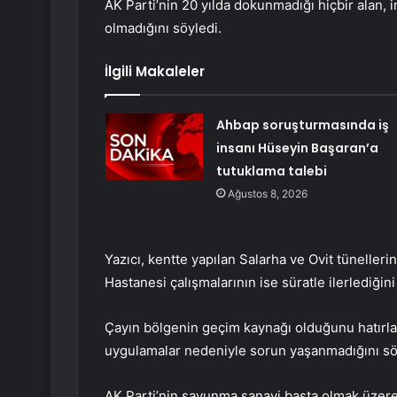
AK Parti’nin 20 yılda dokunmadığı hiçbir alan,
olmadığını söyledi.
İlgili Makaleler
Ahbap soruşturmasında iş
insanı Hüseyin Başaran’a
tutuklama talebi
Ağustos 8, 2026
Yazıcı, kentte yapılan Salarha ve Ovit tüneller
Hastanesi çalışmalarının ise süratle ilerlediğini
Çayın bölgenin geçim kaynağı olduğunu hatırlatan
uygulamalar nedeniyle sorun yaşanmadığını söz
AK Parti’nin savunma sanayi başta olmak üzere T