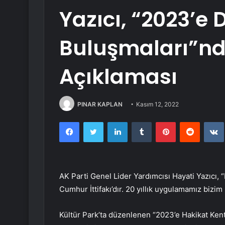
Yazıcı, “2023’e 
Buluşmaları”nd
Açıklaması
PINAR KAPLAN
Kasım 12, 2022
Facebook
Twitter
LinkedIn
Tumblr
Pinterest
Reddit
AK Parti Genel Lider Yardımcısı Hayati Yazıcı, 
Cumhur İttifakı’dır. 20 yıllık uygulamamız bizim
Kültür Park’ta düzenlenen “2023’e Hakikat Kent