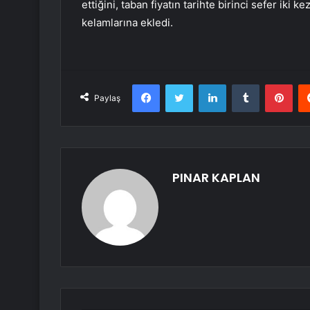
ettiğini, taban fiyatın tarihte birinci sefer iki k
kelamlarına ekledi.
Facebook
Twitter
LinkedIn
Tumblr
Pint
Paylaş
PINAR KAPLAN