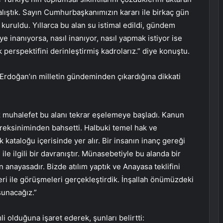
ıştık. Sayın Cumhurbaşkanımızın kararı ile birkaç gün
kuruldu. Yıllarca bu alan su istimal edildi, gündem
e inanıyorsa, nasıl inanıyor, nasıl yapmak istiyor ise
erspektifini derinleştirmiş kadrolarız.” diye konuştu.
rdoğan’ın milletin gündeminden çıkardığına dikkati
 muhalefet bu alanı tekrar eşelemeye başladı. Kanun
ereksiniminden bahsetti. Halbuki temel hak ve
 kataloğu içerisinde yer alır. Bir insanın inanç gereği
le ilgili bir davranıştır. Münasebetiyle bu alanda bir
anayasadır. Bizde atılım yaptık ve Anayasa teklifini
leri ile görüşmeleri gerçekleştirdik. İnşallah önümüzdeki
sunacağız.”
i olduğuna işaret ederek, şunları belirtti: