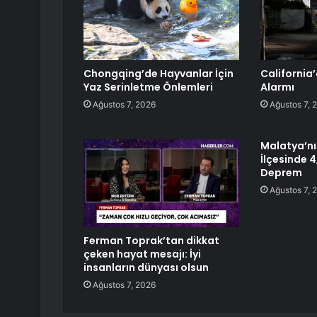
Chongqing’de Hayvanlar İçin
California’
Yaz Serinletme Önlemleri
Alarmı
Ağustos 7, 2026
Ağustos 7, 
Malatya’n
İlçesinde 
Deprem
Ağustos 7, 
Ferman Toprak’tan dikkat
çeken hayat mesajı: İyi
insanların dünyası olsun
Ağustos 7, 2026