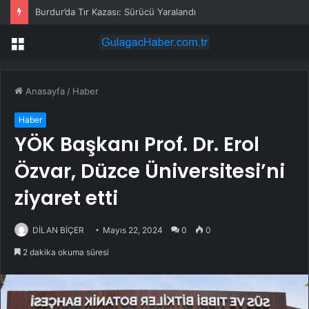
Burdur’da Tır Kazası: Sürücü Yaralandı
Menü
Anasayfa
/
Haber
Haber
YÖK Başkanı Prof. Dr. Erol
Özvar, Düzce Üniversitesi’ni
ziyaret etti
DİLAN BİÇER
Mayıs 22, 2024
0
0
2 dakika okuma süresi