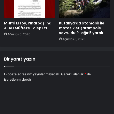
MHP’li Ersoy, Pınarbaşı’na
Kütahya’da otomobil ile
AFAD Müfreze Talep Etti
motosiklet şarampole
savruldu: 1’i ağır 5 yaralı
Ağustos 6, 2026
Ağustos 6, 2026
Bir yanıt yazın
E-posta adresiniz yayınlanmayacak.
Gerekli alanlar
*
ile
işaretlenmişlerdir
Y
o
r
u