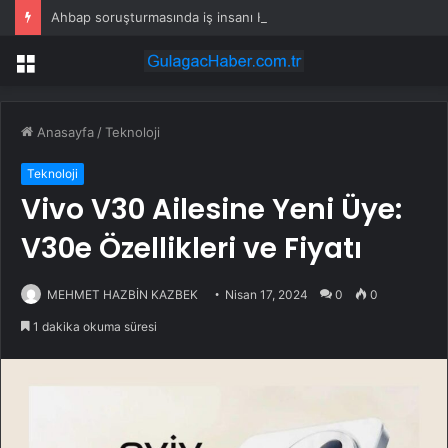
Ahbap soruşturmasında iş insanı Hüseyin Başaran’a tutuklama talebi
Menü
Anasayfa
/
Teknoloji
Teknoloji
Vivo V30 Ailesine Yeni Üye:
V30e Özellikleri ve Fiyatı
MEHMET HAZBİN KAZBEK
Nisan 17, 2024
0
0
1 dakika okuma süresi