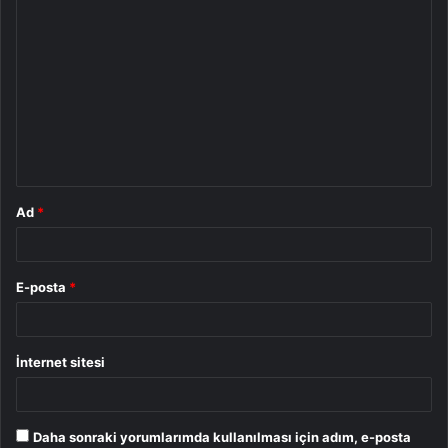
Y
o
r
u
m
*
Ad
*
E-posta
*
İnternet sitesi
Daha sonraki yorumlarımda kullanılması için adım, e-posta