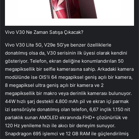
Vivo V30 Ne Zaman Satışa Çıkacak?
Vivo V30 Lite 5G, V29e 5G’ye benzer özelliklerle
donatılmış olsa da, V30 serisinin ilk üyesi olarak kendini
gösteriyor. Telefon, ekran deliğine konumlandırılan 50
megapiksellik bir selfie kamerasına sahip. Arkadaki kamera
modülünde ise OIS’li 64 megapiksel geniş açılı bir kamera,
8 megapiksel ultra geniş açılı bir kamera ve 2
megapiksellik bir makro veya derinlik kamerası bulunuyor.
44W hızlı şarj destekli 4.800 mAh pil ve ekran içi parmak
izi sensörüyle donatılmış olan telefon, 6,67 inçlik 1.150 nit
parlaklık sunan AMOLED ekranında FHD+ çözünürlük ve
120 Hz yenileme hızı ile akıcı bir deneyim sunuyor.
Snapdragon 695 işlemci ve 12 GB RAM ile güçlendirilmiş