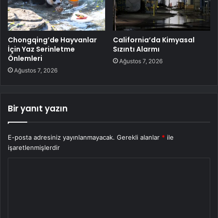
Chongqing’de Hayvanlar
California’da Kimyasal
İçin Yaz Serinletme
Sızıntı Alarmı
Önlemleri
Ağustos 7, 2026
Ağustos 7, 2026
Bir yanıt yazın
E-posta adresiniz yayınlanmayacak.
Gerekli alanlar
*
ile
işaretlenmişlerdir
Y
o
r
u