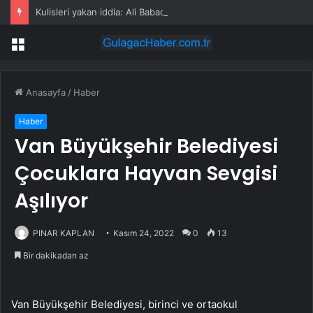
Kulisleri yakan iddia: Ali Babacan, Kılıçdaroğlu’nu arayıp tebrik etti
Menü
Anasayfa
/
Haber
Haber
Van Büyükşehir Belediyesi
Çocuklara Hayvan Sevgisi
Aşılıyor
PINAR KAPLAN
Kasım 24, 2022
0
13
Bir dakikadan az
Van Büyükşehir Belediyesi, birinci ve ortaokul