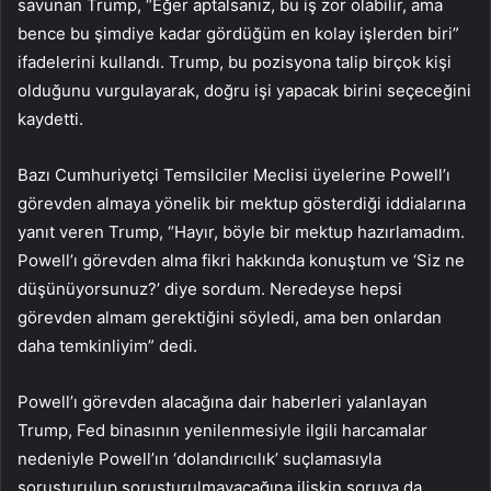
savunan Trump, “Eğer aptalsanız, bu iş zor olabilir, ama
bence bu şimdiye kadar gördüğüm en kolay işlerden biri”
ifadelerini kullandı. Trump, bu pozisyona talip birçok kişi
olduğunu vurgulayarak, doğru işi yapacak birini seçeceğini
kaydetti.
Bazı Cumhuriyetçi Temsilciler Meclisi üyelerine Powell’ı
görevden almaya yönelik bir mektup gösterdiği iddialarına
yanıt veren Trump, “Hayır, böyle bir mektup hazırlamadım.
Powell’ı görevden alma fikri hakkında konuştum ve ‘Siz ne
düşünüyorsunuz?’ diye sordum. Neredeyse hepsi
görevden almam gerektiğini söyledi, ama ben onlardan
daha temkinliyim” dedi.
Powell’ı görevden alacağına dair haberleri yalanlayan
Trump, Fed binasının yenilenmesiyle ilgili harcamalar
nedeniyle Powell’ın ‘dolandırıcılık’ suçlamasıyla
soruşturulup soruşturulmayacağına ilişkin soruya da