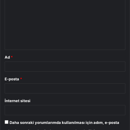
o
r
u
m
*
Ad
*
E-posta
*
İnternet sitesi
Daha sonraki yorumlarımda kullanılması için adım, e-posta