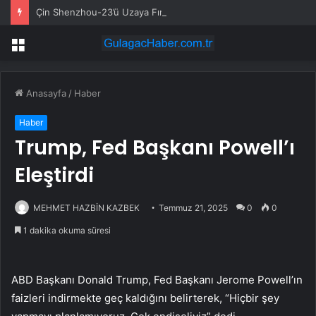
Çin Shenzhou-23’ü Uzaya Fırlatıyor
Menü
Anasayfa
/
Haber
Haber
Trump, Fed Başkanı Powell’ı
Eleştirdi
MEHMET HAZBİN KAZBEK
Temmuz 21, 2025
0
0
1 dakika okuma süresi
ABD Başkanı Donald Trump, Fed Başkanı Jerome Powell’ın
faizleri indirmekte geç kaldığını belirterek, “Hiçbir şey