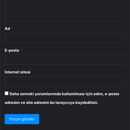
m
*
Ad
*
E-posta
*
İnternet sitesi
Daha sonraki yorumlarımda kullanılması için adım, e-posta
adresim ve site adresim bu tarayıcıya kaydedilsin.