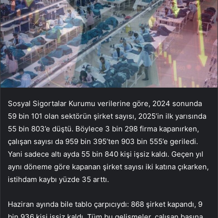
Sosyal Sigortalar Kurumu verilerine göre, 2024 sonunda
59 bin 101 olan sektörün şirket sayısı, 2025’in ilk yarısında
55 bin 803’e düştü. Böylece 3 bin 298 firma kapanırken,
çalışan sayısı da 959 bin 395’ten 903 bin 555’e geriledi.
Yani sadece altı ayda 55 bin 840 kişi işsiz kaldı. Geçen yıl
aynı döneme göre kapanan şirket sayısı iki katına çıkarken,
istihdam kaybı yüzde 35 arttı.
Haziran ayında bile tablo çarpıcıydı: 868 şirket kapandı, 9
bin 936 kişi işsiz kaldı. Tüm bu gelişmeler, çalışan başına