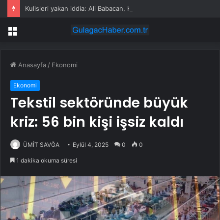
Kulisleri yakan iddia: Ali Babacan, Kılıçdaroğlu’nu arayıp tebrik etti
Menü
Anasayfa
/
Ekonomi
Ekonomi
Tekstil sektöründe büyük
kriz: 56 bin kişi işsiz kaldı
ÜMİT SAVĞA
Eylül 4, 2025
0
0
1 dakika okuma süresi