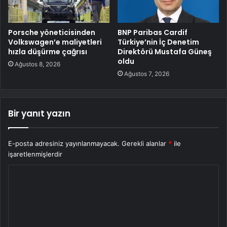
Porsche yöneticisinden
BNP Paribas Cardif
Volkswagen’e maliyetleri
Türkiye’nin İç Denetim
hızla düşürme çağrısı
Direktörü Mustafa Güneş
oldu
Ağustos 8, 2026
Ağustos 7, 2026
Bir yanıt yazın
E-posta adresiniz yayınlanmayacak.
Gerekli alanlar
*
ile
işaretlenmişlerdir
Y
o
r
u