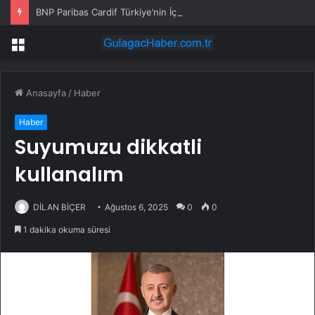
BNP Paribas Cardif Türkiye’nin İç Denetim Direktörü Mustafa Güneş oldu
Menü
Anasayfa
/
Haber
Haber
Suyumuzu dikkatli
kullanalım
DİLAN BİÇER
Ağustos 6, 2025
0
0
1 dakika okuma süresi