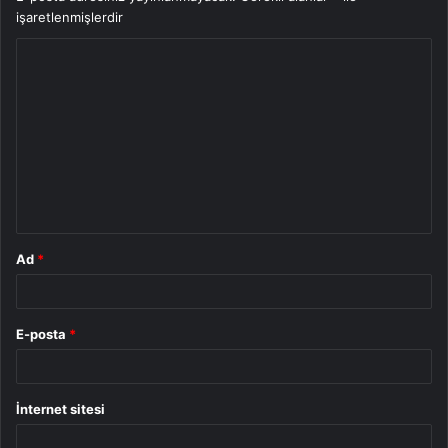
işaretlenmişlerdir
Y
o
r
u
m
*
Ad
*
E-posta
*
İnternet sitesi