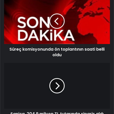
Süreç komisyonunda ön toplantının saati belli
oldu
Sanica, 204,9 milyon TL tutarında sipariş aldı