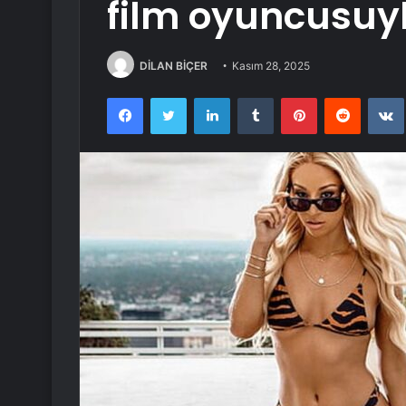
film oyuncusuyl
DİLAN BİÇER
Kasım 28, 2025
Facebook
Twitter
LinkedIn
Tumblr
Pinterest
Reddit