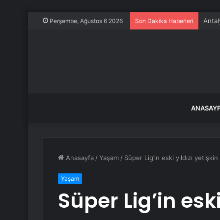
Antal
Perşembe, Ağustos 6 2026
Son Dakika Haberleri
ANASAY
Anasayfa
/
Yaşam
/
Süper Lig’in eski yıldızı yetişki
Yaşam
Süper Lig’in eski