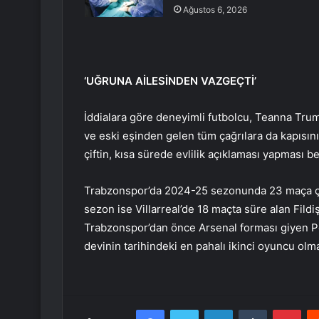
Ağustos 6, 2026
‘UĞRUNA AİLESİNDEN VAZGEÇTİ’
İddialara göre deneyimli futbolcu, Teanna Trum
ve eski eşinden gelen tüm çağrılara da kapısını
çiftin, kısa sürede evlilik açıklaması yapması b
Trabzonspor’da 2024-25 sezonunda 23 maça çıka
sezon ise Villarreal’de 18 maçta süre alan Fildiş
Trabzonspor’dan önce Arsenal forması giyen Pe
devinin tarihindeki en pahalı ikinci oyuncu olma
Facebook
Twitter
LinkedIn
Tumblr
Pint