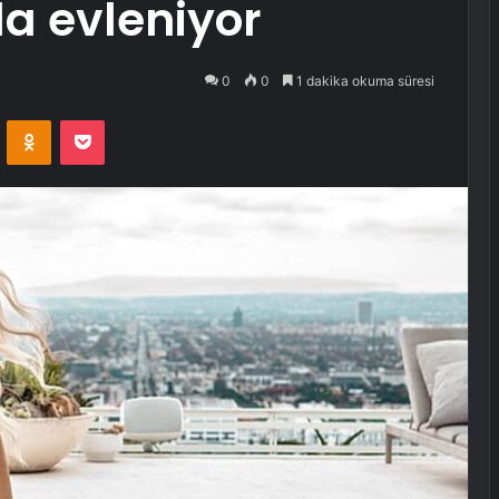
a evleniyor
0
0
1 dakika okuma süresi
VKontakte
Odnoklassniki
Pocket