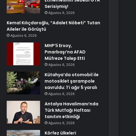
Etmemesinin Sebebi GTA
Serisiymiş!
Ağustos 6, 2026
Kemal Kılıçdaroğlu, “Adalet Nöbeti” Tutan
Aileler ile Görüştü
Ağustos 6, 2026
MHP’li Ersoy,
Pınarbaşı’na AFAD
Müfreze Talep Etti
Ağustos 6, 2026
Kütahya’da otomobil ile
motosiklet şarampole
savruldu: 1’i ağır 5 yaralı
Ağustos 6, 2026
Antalya Havalimanı’nda
Türk Mutfağı Haftası
tanıtım etkinliği
Ağustos 6, 2026
Körfez ülkeleri