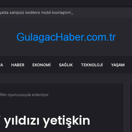
ya’da sahipsiz kedilere mobil kısırlaştırma hizmeti
FA
HABER
EKONOMI
SAĞLIK
TEKNOLOJI
YAŞAM
n film oyuncusuyla evleniyor
 yıldızı yetişkin