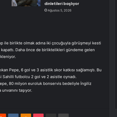
dinletileri başlıyor
Ağustos 5, 2026
p ile birlikte olmak adına iki çocuğuyla görüşmeyi kesti
 kapattı. Daha önce de birliktelikleri gündeme gelen
ekleniyor.
n Pepe, 6 gol ve 3 asistlik skor katkısı sağlamıştı. Bu
i Sahilli futbolcu 2 gol ve 2 asistle oynadı.
pe, 80 milyon euroluk bonservis bedeliyle İngiliz
 unvanını taşıyor.
erest
Reddit
VKontakte
Odnoklassniki
Pocket
E-Posta ile paylaş
Yazdır