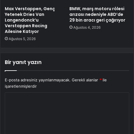
Max Verstappen, Genç
BMW, marş motoru rölesi
Yetenek Dries Van
arızası nedeniyle ABD’de
Langendonck’u
29 bin aracı geri çağırıyor
Verstappen Racing
Ağustos 4, 2026
Ailesine Katıyor
Ağustos 5, 2026
Bir yanıt yazın
E-posta adresiniz yayınlanmayacak.
Gerekli alanlar
*
ile
işaretlenmişlerdir
Y
o
r
u
m