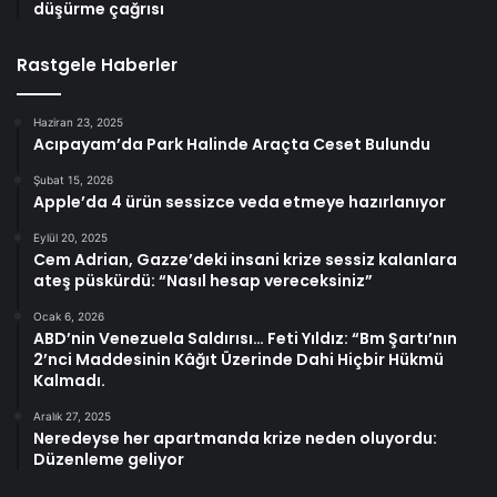
düşürme çağrısı
Rastgele Haberler
Haziran 23, 2025
Acıpayam’da Park Halinde Araçta Ceset Bulundu
Şubat 15, 2026
Apple’da 4 ürün sessizce veda etmeye hazırlanıyor
Eylül 20, 2025
Cem Adrian, Gazze’deki insani krize sessiz kalanlara
ateş püskürdü: “Nasıl hesap vereceksiniz”
Ocak 6, 2026
ABD’nin Venezuela Saldırısı… Feti Yıldız: “Bm Şartı’nın
2’nci Maddesinin Kâğıt Üzerinde Dahi Hiçbir Hükmü
Kalmadı.
Aralık 27, 2025
Neredeyse her apartmanda krize neden oluyordu:
Düzenleme geliyor