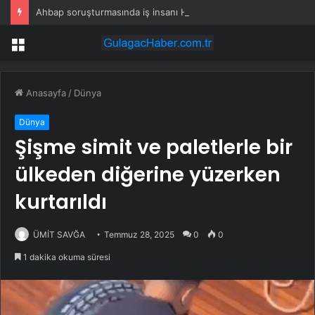
Ahbap soruşturmasında iş insanı Hüseyin Başaran’a tutuklama talebi
Menü
Anasayfa
/
Dünya
Dünya
Şişme simit ve paletlerle bir
ülkeden diğerine yüzerken
kurtarıldı
ÜMİT SAVĞA
Temmuz 28, 2025
0
0
1 dakika okuma süresi