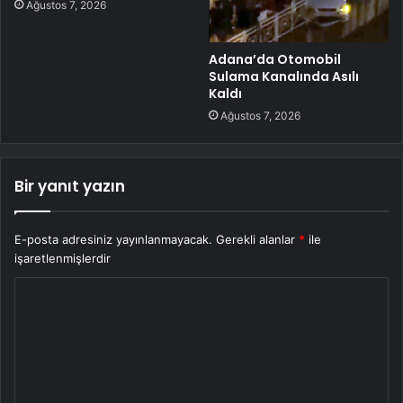
Ağustos 7, 2026
Adana’da Otomobil
Sulama Kanalında Asılı
Kaldı
Ağustos 7, 2026
Bir yanıt yazın
E-posta adresiniz yayınlanmayacak.
Gerekli alanlar
*
ile
işaretlenmişlerdir
Y
o
r
u
m