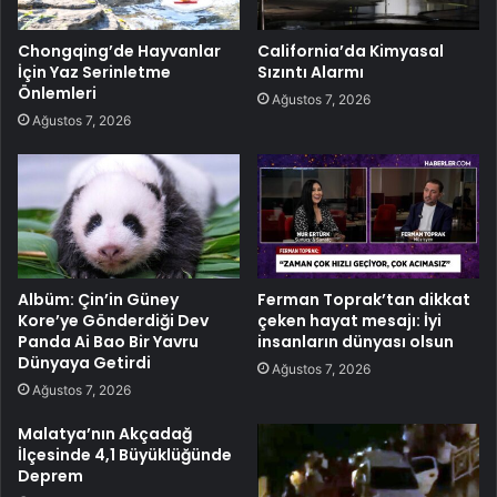
Chongqing’de Hayvanlar
California’da Kimyasal
İçin Yaz Serinletme
Sızıntı Alarmı
Önlemleri
Ağustos 7, 2026
Ağustos 7, 2026
Albüm: Çin’in Güney
Ferman Toprak’tan dikkat
Kore’ye Gönderdiği Dev
çeken hayat mesajı: İyi
Panda Ai Bao Bir Yavru
insanların dünyası olsun
Dünyaya Getirdi
Ağustos 7, 2026
Ağustos 7, 2026
Malatya’nın Akçadağ
İlçesinde 4,1 Büyüklüğünde
Deprem