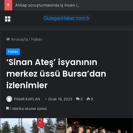
Ahbap soruşturmasında iş insanı Hüseyin Başaran’a tutuklama talebi
Menü
Anasayfa
/
Haber
Haber
‘Sinan Ateş’ isyanının
merkez üssü Bursa’dan
izlenimler
PINAR KAPLAN
Ocak 16, 2023
0
8
1 dakika okuma süresi