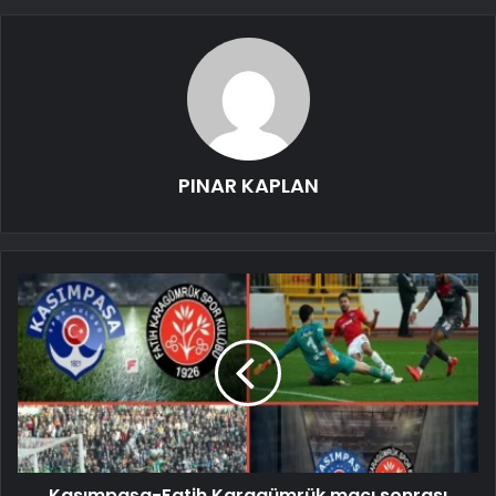
PINAR KAPLAN
Kasımpaşa-Fatih Karagümrük maçı sonrası