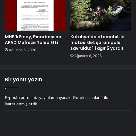
MHP’li Ersoy, Pınarbaşı’na
Kütahya’da otomobil ile
AFAD Müfreze Talep Etti
motosiklet şarampole
savruldu: 1’i ağır 5 yaralı
Ağustos 6, 2026
Ağustos 6, 2026
Bir yanıt yazın
E-posta adresiniz yayınlanmayacak.
Gerekli alanlar
*
ile
işaretlenmişlerdir
Y
o
r