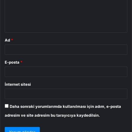
u
m
*
Ad
*
E-posta
*
İnternet sitesi
Daha sonraki yorumlarımda kullanılması için adım, e-posta
adresim ve site adresim bu tarayıcıya kaydedilsin.