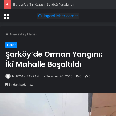
Burdur’da Tır Kazası: Sürücü Yaralandı
Menü
Anasayfa
/
Haber
Haber
Şarköy’de Orman Yangını:
İki Mahalle Boşaltıldı
NURCAN BAYRAM
Temmuz 20, 2025
0
0
Bir dakikadan az