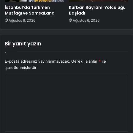
İstanbul’da Türkmen
Kurban Bayramı Yolculuğu
Mutfağı ve SamsaLand
Başladı
Ağustos 6, 2026
Ağustos 6, 2026
Bir yanıt yazın
E-posta adresiniz yayınlanmayacak.
Gerekli alanlar
*
ile
işaretlenmişlerdir
Y
o
r
u
m
*