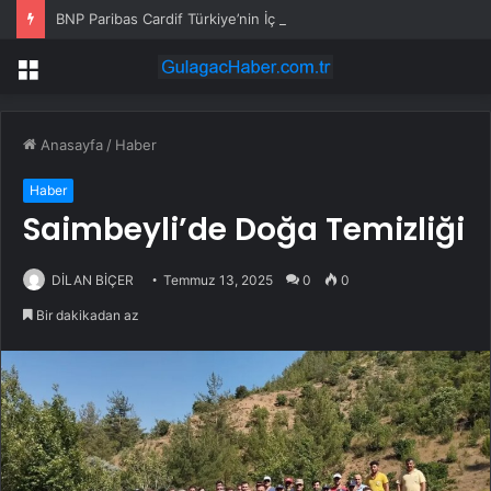
BNP Paribas Cardif Türkiye’nin İç Denetim Direktörü Mustafa Güneş oldu
Menü
Anasayfa
/
Haber
Haber
Saimbeyli’de Doğa Temizliği
DİLAN BİÇER
Temmuz 13, 2025
0
0
Bir dakikadan az