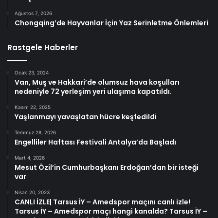
Ağustos 7, 2026
Chongqing’de Hayvanlar İçin Yaz Serinletme Önlemleri
Rastgele Haberler
Ocak 23, 2024
Van, Muş ve Hakkari’de olumsuz hava koşulları
nedeniyle 72 yerleşim yeri ulaşıma kapatıldı.
Kasım 22, 2025
Yaşlanmayı yavaşlatan hücre keşfedildi
Temmuz 28, 2026
Engelliler Haftası Festivali Antalya’da Başladı
Mart 4, 2026
Mesut Özil’in Cumhurbaşkanı Erdoğan’dan bir isteği
var
Nisan 20, 2023
CANLI İZLE| Tarsus İY – Amedspor maçını canlı izle!
Tarsus İY – Amedspor maçı hangi kanalda? Tarsus İY –