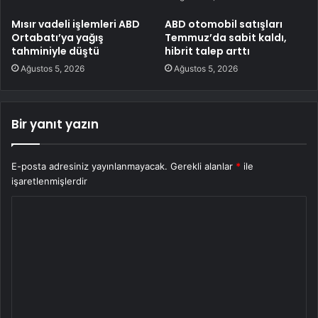
Mısır vadeli işlemleri ABD
ABD otomobil satışları
Ortabatı’ya yağış
Temmuz’da sabit kaldı,
tahminiyle düştü
hibrit talep arttı
Ağustos 5, 2026
Ağustos 5, 2026
Bir yanıt yazın
E-posta adresiniz yayınlanmayacak.
Gerekli alanlar
*
ile
işaretlenmişlerdir
Y
o
r
u
m
*